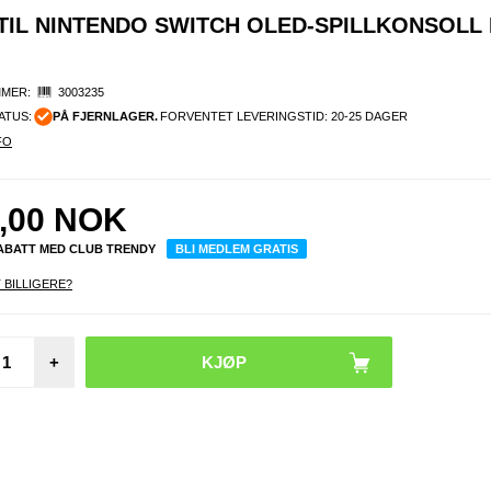
TIL NINTENDO SWITCH OLED-SPILLKONSOLL
MER:
3003235
ATUS:
PÅ FJERNLAGER.
FORVENTET LEVERINGSTID: 20-25 DAGER
FO
,00
NOK
RABATT MED CLUB TRENDY
BLI MEDLEM GRATIS
 BILLIGERE?
iPho
Pro 
Edge 
+
Bubble
deksel