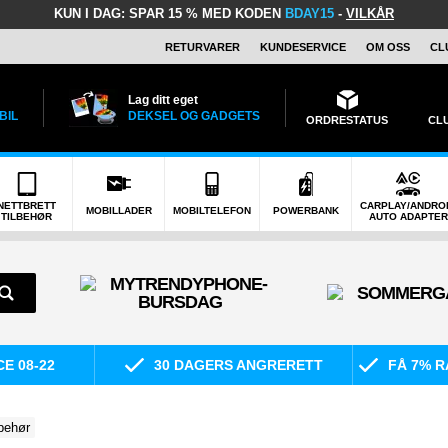
KUN I DAG:
SPAR 15 % MED KODEN
BDAY15
-
VILKÅR
RETURVARER
KUNDESERVICE
OM OSS
CL
Lag ditt eget
BIL
DEKSEL OG GADGETS
ORDRESTATUS
CL
NETTBRETT
CARPLAY/ANDRO
MOBILLADER
MOBILTELEFON
POWERBANK
TILBEHØR
AUTO ADAPTER
E 08-22
30 DAGERS ANGRERETT
FÅ 7% R
lbehør