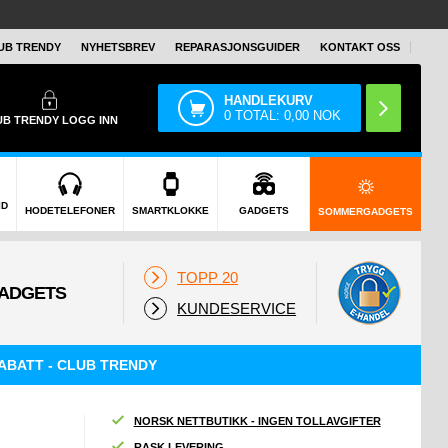
UB TRENDY
NYHETSBREV
REPARASJONSGUIDER
KONTAKT OSS
HANDLEKURV
0
TOTAL:
0,00
NOK
UB TRENDY
LOGG INN
ID
HODETELEFONER
SMARTKLOKKE
GADGETS
SOMMERGADGETS
TOPP 20
KUNDESERVICE
ABATT - CLUB TRENDY
NORSK NETTBUTIKK - INGEN TOLLAVGIFTER
RASK LEVERING