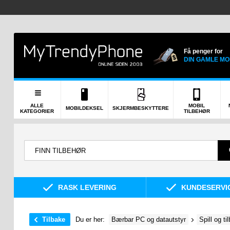
Få penger for
DIN GAMLE MO
ALLE
MOBIL
MOBILDEKSEL
SKJERMBESKYTTERE
KATEGORIER
TILBEHØR
RASK LEVERING
KUNDESERVIC
Tilbake
Du er her:
Bærbar PC og datautstyr
Spill og ti