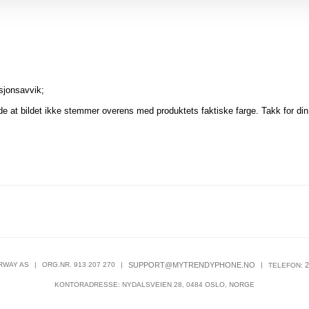
sjonsavvik;
nde at bildet ikke stemmer overens med produktets faktiske farge. Takk for din
RWAY AS
|
ORG.NR. 913 207 270
|
SUPPORT@MYTRENDYPHONE.NO
|
2
TELEFON:
KONTORADRESSE: NYDALSVEIEN 28, 0484 OSLO, NORGE