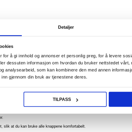
140,0
iPho
Detaljer
Pro 
Edge 
Bubble
deksel
NOE? SPØR OSS!
LIVE CHAT
ookies
lil
 for å gi innhold og annonser et personlig preg, for å levere sos
deler dessuten informasjon om hvordan du bruker nettstedet vårt,
og analysearbeid, som kan kombinere den med annen informasjon d
93
 inn gjennom din bruk av tjenestene deres.
15,00
spillkonsoll for oppbevaring av spillkort - Svart
t
TILPASS
 utseende
mer behagelig å ta på.
r.
t, slik at du kan bruke alle knappene komfortabelt.