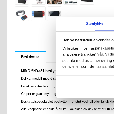
Samtykke
LURER DU PÅ 
Denne nettsiden anvender c
Vi bruker informasjonskapsler
analysere trafikken vår. Vi 
Beskrivelse
sosiale medier, annonsering 
dem, eller som de har samlet
MIMD SND-481 beskyttelsesdeksel til Nintendo Switch OLED-
Delikat modell med 6 spor for spillkort, spillkort er ikke inkluder
Laget av slitesterk PC, og gir Nintendo Switch et glatt og rent
Grepet er glatt, mykt og silkemykt. Non-stick fingeravtrykk er 
Beskyttelsesdekselet beskytter mot støt ved fall eller fallulykke
Alle knappene er enkle å bruke. Baksiden av dekselet er uthule