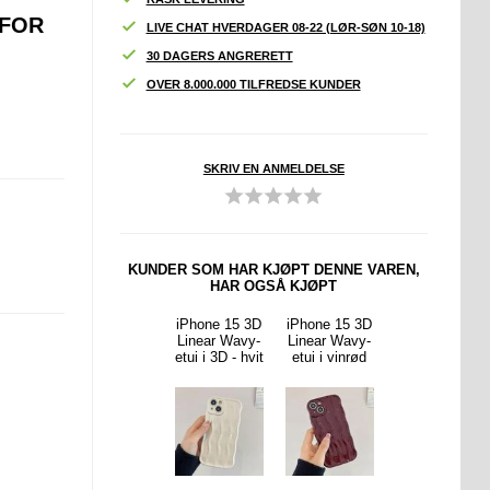
 FOR
LIVE CHAT HVERDAGER 08-22 (LØR-SØN 10-18)
30 DAGERS ANGRERETT
OVER 8.000.000 TILFREDSE KUNDER
SKRIV EN ANMELDELSE
KUNDER SOM HAR KJØPT DENNE VAREN,
HAR OGSÅ KJØPT
ne 13
iPhone 13
iPhone 15 3D
iPhone 15 3D
iPhone 15
Wavy
Pro Wavy
Linear Wavy-
Linear Wavy-
Pro Max
Candy
Edge Candy
etui i 3D - hvit
etui i vinrød
Wavy Edge
s TPU-
Bubbles TPU-
Candy
 - hvit
deksel
Bubbles TPU-
deksel i
babyblått
med bølget
kant