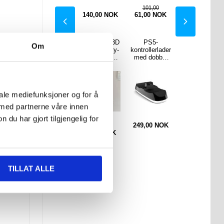
93,00
101,00
0
NOK
15,00
NOK
140,00
NOK
61,00
NOK
140,00
NOK
ne 13
Nintendo
iPhone 15 3D
PS5-
iPhone 15
Om
Wavy
Switch 2
Linear Wavy-
kontrollerlader
Pro Max
Candy
støtsikkert
etui i vinrød -
med dobbel
Wavy Edge
s TPU-
TPU-etui -
vinrød
ladestasjon -
Candy
 - lys
gjennomsiktig
svart
Bubbles TPU-
la
deksel med
bølget kant -
iale mediefunksjoner og for å
rosa
 med partnerne våre innen
u har gjort tilgjengelig for
155,00
NOK
249,00
NOK
140,00
NOK
,00
101,00
NOK
61,00
NOK
TILLAT ALLE