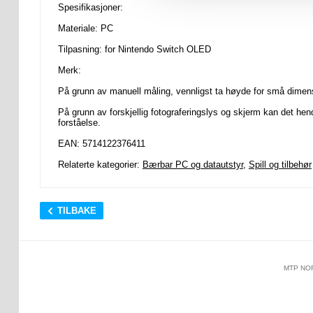
Spesifikasjoner:
Materiale: PC
Tilpasning: for Nintendo Switch OLED
Merk:
På grunn av manuell måling, vennligst ta høyde for små dimen
På grunn av forskjellig fotograferingslys og skjerm kan det he
forståelse.
EAN: 5714122376411
Relaterte kategorier:
Bærbar PC og datautstyr
,
Spill og tilbehør
TILBAKE
MTP NO