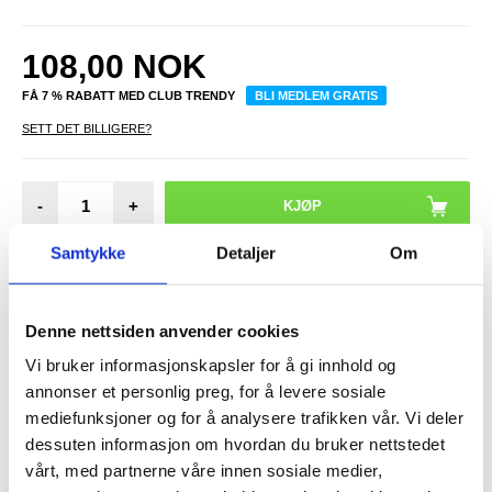
108,00
NOK
FÅ 7 % RABATT MED CLUB TRENDY
BLI MEDLEM GRATIS
SETT DET BILLIGERE?
-
+
Samtykke
Detaljer
Om
LIVE CHAT
LURER DU PÅ NOE? SPØR OSS!
Denne nettsiden anvender cookies
Vi bruker informasjonskapsler for å gi innhold og
Anmeldelser
Beskrivelse
annonser et personlig preg, for å levere sosiale
mediefunksjoner og for å analysere trafikken vår. Vi deler
Skjermbeskytter i Herdet Glass til Motorola Moto G 5G Plus - 9H,
0.3mm
dessuten informasjon om hvordan du bruker nettstedet
Et knustsikker herdet glass til Motorola Moto G 5G Plus - den holder
vårt, med partnerne våre innen sosiale medier,
berøringsskjermen i perfekt stand. Hold Motorola Moto G 5G Plus-