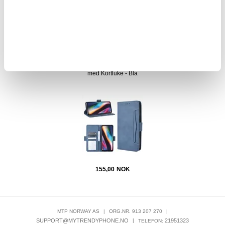
155,00
NOK
 - Klar
Vintage Series Motorola Moto G 5G Plus Lommebok-deksel
Mot
med Kortluke - Blå
155,00
NOK
MTP NORWAY AS
|
ORG.NR. 913 207 270
|
SUPPORT@MYTRENDYPHONE.NO
|
21951323
TELEFON: