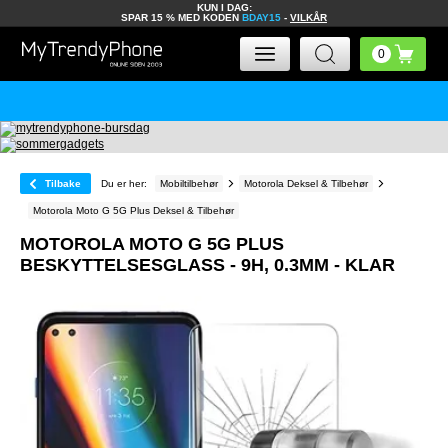
KUN I DAG:
SPAR 15 % MED KODEN
BDAY15
-
VILKÅR
Tilbake
Du er her:
Mobiltilbehør
Motorola Deksel & Tilbehør
Motorola Moto G 5G Plus Deksel & Tilbehør
MOTOROLA MOTO G 5G PLUS
BESKYTTELSESGLASS - 9H, 0.3MM - KLAR