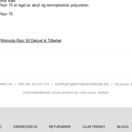
e mot støv
 Razr 70 er lagd av akryl og termoplastisk polyuretan
 Razr 70
,
Motorola Razr 50 Deksel & Tilbehør
RWAY AS
|
ORG.NR. 913 207 270
|
SUPPORT@MYTRENDYPHONE.NO
|
2
TELEFON:
KONTORADRESSE: NYDALSVEIEN 28, 0484 OSLO, NORGE
E
ORDRESTATUS
RETURVARER
CLUB TRENDY
BLOGG