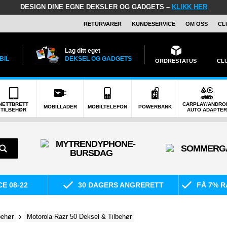
DESIGN DINE EGNE DEKSLER OG GADGETS –
KLIKK HER
RETURVARER
KUNDESERVICE
OM OSS
CL
Lag ditt eget
BIL
DEKSEL OG GADGETS
ORDRESTATUS
CL
NETTBRETT
CARPLAY/ANDRO
MOBILLADER
MOBILTELEFON
POWERBANK
TILBEHØR
AUTO ADAPTER
E 08-22
30 DAGERS ANGRERETT
FÅ 7% R
behør
Motorola Razr 50 Deksel & Tilbehør