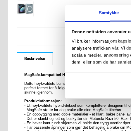
Samtykke
Denne nettsiden anvender c
LURER DU PÅ 
Vi bruker informasjonskapsler
analysere trafikken vår. Vi 
sosiale medier, annonsering 
Beskrivelse
dem, eller som de har samlet
MagSafe-kompatibel Hybrid-deksel til Motorola Razr 50, Ra
Dette høykvalitets bumper-dekselet til Motorola Razr 50, Razr 
perfekt formet for å følge konturene til din Motorola Razr 50,
skinne igjennom.
Produktinformasjon:
- Et høykvalitets hybrid-deksel som kompletterer designen til 
- MagSafe-støtte lar deg bruke alle dine MagSafe-tilbehør
- En oppbygging med doble materialer - et klart, bakre panel a
- Det er slankt og lett og beskytter din Motorola Razr 50, Razr
- En hevet kant rundt skjermen vil holde den trygg overfor ripe
- Har passende åpninger som gjør det behagelig å bruke din Mo