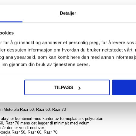
202,0
Detaljer
iPho
Pro C
ookies
C
NOE? SPØR OSS!
LIVE CHAT
Multif
 for å gi innhold og annonser et personlig preg, for å levere sos
e
Lomm
deler dessuten informasjon om hvordan du bruker nettstedet vårt,
deksel
og analysearbeid, som kan kombinere den med annen informasjon d
 inn gjennom din bruk av tjenestene deres.
202,0
zr 60, Razr 70
60, Razr 70 verner baksiden og sidene mot daglige støt, hakk og riper. Deksel
TILPASS
 Razr 60, Razr 70, mens den gjennomsiktige baksiden lar den originale skjønnh
din Motorola Razr 50, Razr 60, Razr 70
v akryl er kombinert med kanter av termoplastisk polyuretan
 60, Razr 70 mens det legger til minimalt med volum
r når den er vendt nedover
torola Razr 50, Razr 60, Razr 70