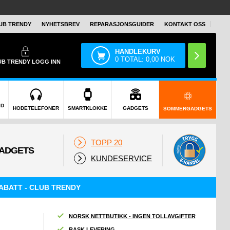
UB TRENDY
NYHETSBREV
REPARASJONSGUIDER
KONTAKT OSS
HANDLEKURV
0
TOTAL:
0,00
NOK
UB TRENDY
LOGG INN
ID
HODETELEFONER
SMARTKLOKKE
GADGETS
SOMMERGADGETS
TOPP 20
KUNDESERVICE
ABATT - CLUB TRENDY
NORSK NETTBUTIKK - INGEN TOLLAVGIFTER
RASK LEVERING