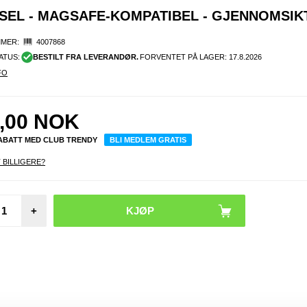
KSEL - MAGSAFE-KOMPATIBEL - GJENNOMSIK
MER:
4007868
ATUS:
BESTILT FRA LEVERANDØR.
FORVENTET PÅ LAGER:
17.8.2026
FO
,00
NOK
RABATT MED CLUB TRENDY
BLI MEDLEM GRATIS
 BILLIGERE?
iPho
+
Pro
Casem
Multif
e
Lomm
deksel