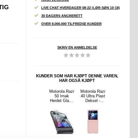
TIG
LIVE CHAT HVERDAGER 08-22 (LØR-SØN 10-18)
30 DAGERS ANGRERETT
OVER 8.000.000 TILFREDSE KUNDER
SKRIV EN ANMELDELSE
KUNDER SOM HAR KJØPT DENNE VAREN,
HAR OGSÅ KJØPT
ne 16
iPhone 16
Motorola Razr
Motorola Razr
Motorola Razr
 Max
Pro Max
50 Imak
40 Ultra Plast
50/60/70
e C30
Caseme 013
Herdet Glass
Deksel -
Imak Ruiyi
unksjon
Series
Beskyttelses
Rosa
Hybrid-deksel
ll
Lommebok-
sett - Klar
- Karbonfiber
ebok-
deksel - Brun
- Svart
 - Brun