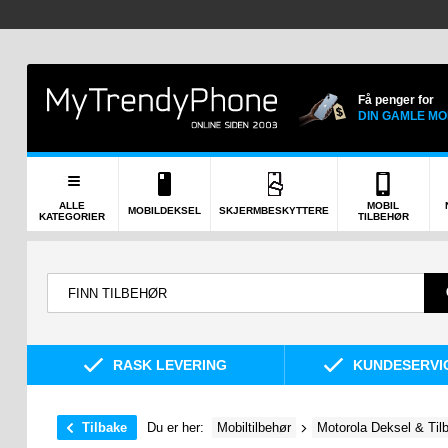
Få penger for
DIN GAMLE MO
ALLE
MOBIL
MOBILDEKSEL
SKJERMBESKYTTERE
KATEGORIER
TILBEHØR
RASK LEVERING
KUNDESERVIC
Tilbake
Du er her:
Mobiltilbehør
Motorola Deksel & Til