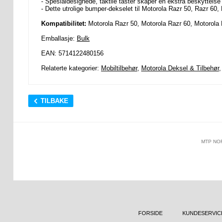
- Spesialdesignede, taktile taster skaper en ekstra beskyttels
- Dette utrolige bumper-dekselet til Motorola Razr 50, Razr 60,
Kompatibilitet:
Motorola Razr 50, Motorola Razr 60, Motorola
Emballasje:
Bulk
EAN: 5714122480156
Relaterte kategorier:
Mobiltilbehør
,
Motorola Deksel & Tilbehør
TILBAKE
MTP NO
FORSIDE
KUNDESERVIC