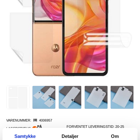
VARENUMMER:
4006957
PÅ
FORVENTET LEVERINGSTID: 20-25
LAGERSTATUS:
FJERNLAGER.
DAGER
Samtykke
Detaljer
Om
FRAKTINFO