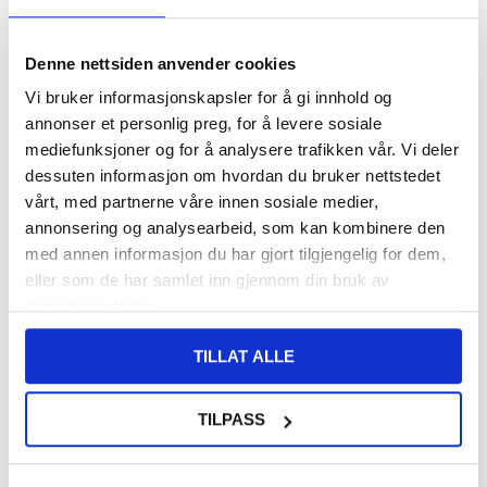
108,00
NOK
Denne nettsiden anvender cookies
FÅ 7 % RABATT MED CLUB TRENDY
BLI MEDLEM GRATIS
Vi bruker informasjonskapsler for å gi innhold og
annonser et personlig preg, for å levere sosiale
SETT DET BILLIGERE?
mediefunksjoner og for å analysere trafikken vår. Vi deler
dessuten informasjon om hvordan du bruker nettstedet
vårt, med partnerne våre innen sosiale medier,
-
+
annonsering og analysearbeid, som kan kombinere den
med annen informasjon du har gjort tilgjengelig for dem,
eller som de har samlet inn gjennom din bruk av
LIVE CHAT
LURER DU PÅ NOE? SPØR OSS!
tjenestene deres.
TILLAT ALLE
Beskrivelse
Full Cover Beskyttelsessett til Motorola Razr 50 Ultra
TILPASS
Beskytt den skjermen og baksiden av din dyrebare Motorola Razr
50 Ultra med dette beskyttelsessettet med fullt deksel!