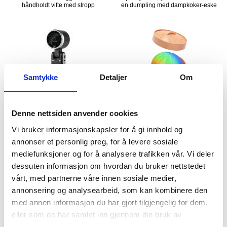
håndholdt vifte med stropp
en dumpling med dampkoker-eske
Samtykke
Detaljer
Om
KJØP
KJØP
Denne nettsiden anvender cookies
Vi bruker informasjonskapsler for å gi innhold og
annonser et personlig preg, for å levere sosiale
187,00 NOK
124,00 NOK
144,00
NOK
96,00
NOK
mediefunksjoner og for å analysere trafikken vår. Vi deler
PÅ LAGER
PÅ LAGER
dessuten informasjon om hvordan du bruker nettstedet
LEVERINGSTID: 1-2 ARBEIDSDAGER
LEVERINGSTID: 1-2 ARBEIDSDAGER
vårt, med partnerne våre innen sosiale medier,
annonsering og analysearbeid, som kan kombinere den
H96 Max H313 4K Ultra HD Android
SL625 Bærbar vifte med nakkebånd,
med annen informasjon du har gjort tilgjengelig for dem,
TV-boks med stemmefjernkontroll -
hastighetsregulering og digitalt
hvit
display
eller som de har samlet inn gjennom din bruk av
tjenestene deres.