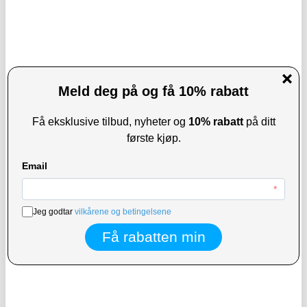
1.8" skjerm og 64GB TF-kort
7" - Svart
KJØP
437,00 NOK
171,00 NOK
337,00
NOK
132,00
NOK
PÅ LAGER
PÅ LAGER
LEVERINGSTID: 1-2 ARBEIDSDAGER
LEVERINGSTID: 1-2 ARBEIDSDAGER
Bærbar campingdusj med smart LCD-
Automatisk Fiskemater med Dispenser
skjerm og 5 trykkinnstillinger -
& LCD-skjerm - 200ml
8000mAh