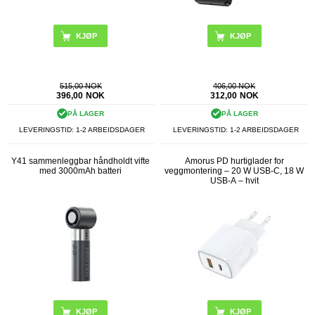
KJØP
KJØP
515,00 NOK
406,00 NOK
396,00
NOK
312,00
NOK
PÅ LAGER
PÅ LAGER
LEVERINGSTID: 1-2 ARBEIDSDAGER
LEVERINGSTID: 1-2 ARBEIDSDAGER
Y41 sammenleggbar håndholdt vifte
Amorus PD hurtiglader for
med 3000mAh batteri
veggmontering – 20 W USB-C, 18 W
USB-A – hvit
KJØP