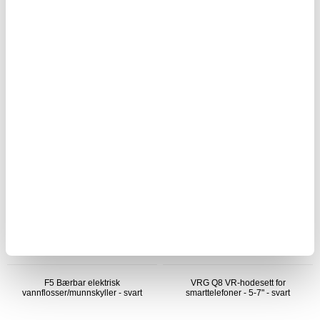
3-i-1 LED Magnetic Kabel - Lightning,
Dør-/vindusalarm med høy decibel og
USB-C, MicroUSB - 1m - Svart
fjernkontroll
108,00 NOK
218,00 NOK
83,00
NOK
168,00
NOK
PÅ LAGER
PÅ LAGER
LEVERINGSTID: 1-2 ARBEIDSDAGER
LEVERINGSTID: 1-2 ARBEIDSDAGER
F5 Bærbar elektrisk
VRG Q8 VR-hodesett for
vannflosser/munnskyller - svart
smarttelefoner - 5-7" - svart