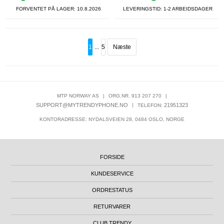
FORVENTET PÅ LAGER:
10.8.2026
LEVERINGSTID: 1-2 ARBEIDSDAGER
1
...
5
Næste
MTP NORWAY AS
|
ORG.NR. 913 207 270
|
SUPPORT@MYTRENDYPHONE.NO
|
21951323
TELEFON:
KONTORADRESSE: NYDALSVEIEN 28, 0484 OSLO, NORGE
FORSIDE
KUNDESERVICE
ORDRESTATUS
RETURVARER
CLUB TRENDY