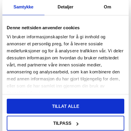
PÅ
FORVENTET LEVERINGSTID: 20-25
Samtykke
Detaljer
Om
LAGERSTATUS:
FJERNLAGER.
DAGER
FRAKTINFO
Denne nettsiden anvender cookies
108,00
NOK
Vi bruker informasjonskapsler for å gi innhold og
FÅ 7 % RABATT MED CLUB TRENDY
BLI MEDLEM GRATIS
annonser et personlig preg, for å levere sosiale
mediefunksjoner og for å analysere trafikken vår. Vi deler
SETT DET BILLIGERE?
dessuten informasjon om hvordan du bruker nettstedet
vårt, med partnerne våre innen sosiale medier,
annonsering og analysearbeid, som kan kombinere den
-
+
med annen informasjon du har gjort tilgjengelig for dem,
eller som de har samlet inn gjennom din bruk av
tjenestene deres.
LIVE CHAT
LURER DU PÅ NOE? SPØR OSS!
TILLAT ALLE
Beskrivelse
TILPASS
Privacy Full Cover Skjermbeskytter i Herdet Glass til Oppo Find