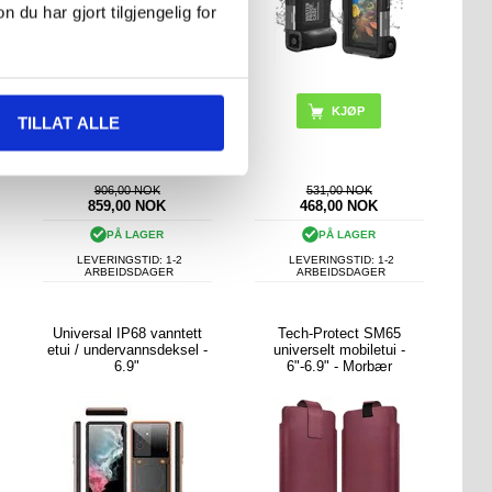
u har gjort tilgjengelig for
KJØP
TILLAT ALLE
906,00 NOK
531,00 NOK
859,00
NOK
468,00
NOK
PÅ LAGER
PÅ LAGER
LEVERINGSTID: 1-2
LEVERINGSTID: 1-2
ARBEIDSDAGER
ARBEIDSDAGER
Universal IP68 vanntett
Tech-Protect SM65
etui / undervannsdeksel -
universelt mobiletui -
6.9"
6"-6.9" - Morbær