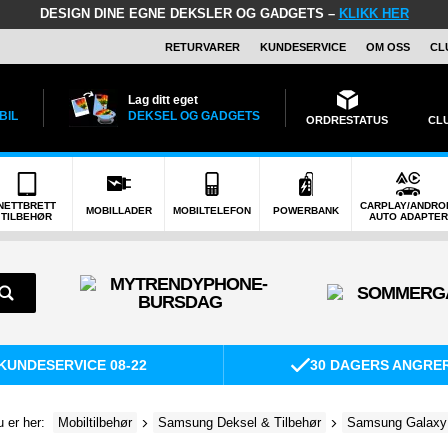
DESIGN DINE EGNE DEKSLER OG GADGETS –
KLIKK HER
RETURVARER
KUNDESERVICE
OM OSS
CL
Lag ditt eget
BIL
DEKSEL OG GADGETS
ORDRESTATUS
CL
NETTBRETT
CARPLAY/ANDRO
MOBILLADER
MOBILTELEFON
POWERBANK
TILBEHØR
AUTO ADAPTER
KUNDESERVICE 08-22
30 DAGERS ANGRE
 er her:
Mobiltilbehør
Samsung Deksel & Tilbehør
Samsung Galaxy 