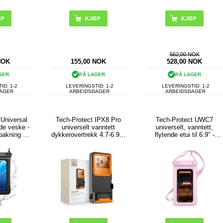
562,00 NOK
NOK
155,00
NOK
528,00
NOK
GER
PÅ LAGER
PÅ LAGER
ID: 1-2
LEVERINGSTID: 1-2
LEVERINGSTID: 1-2
DAGER
ARBEIDSDAGER
ARBEIDSDAGER
Universal
Tech-Protect IPX8 Pro
Tech-Protect UWC7
nde veske -
universelt vanntett
universelt, vanntett,
pakning -
dykkerovertrekk 4.7-6.9" -
flytende etui til 6.9" -
art
svart / oransje
Rosa