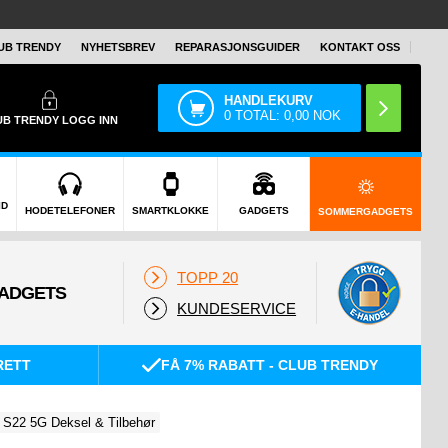
UB TRENDY
NYHETSBREV
REPARASJONSGUIDER
KONTAKT OSS
HANDLEKURV
0
TOTAL:
0,00
NOK
UB TRENDY
LOGG INN
ID
HODETELEFONER
SMARTKLOKKE
GADGETS
SOMMERGADGETS
TOPP 20
KUNDESERVICE
RETT
FÅ 7% RABATT - CLUB TRENDY
S22 5G Deksel & Tilbehør