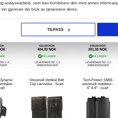
og analysearbeid, som kan kombinere den med annen informasjon d
 inn gjennom din bruk av tjenestene deres.
TILPASS
NOK
421,00 NOK
249,00 NOK
NOK
404,00
NOK
201,00
NOK
GER
PÅ LAGER
PÅ LAGER
ID: 1-2
LEVERINGSTID: 1-2
LEVERINGSTID: 1-2
DAGER
ARBEIDSDAGER
ARBEIDSDAGER
 Dynamic
Universell Vertikal Belt
Tech-Protect SM65
armbånd -
Clip Lærveske - Svart
universelt mobiletui -
vart
6"-6,9" - svart