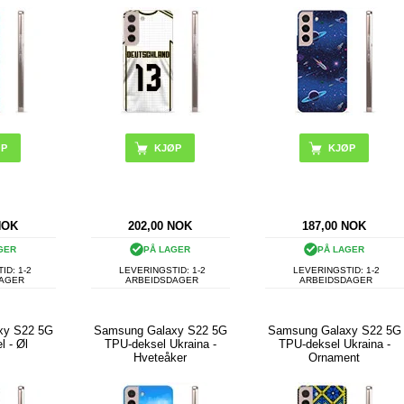
NOK
202,00
NOK
187,00
NOK
GER
PÅ LAGER
PÅ LAGER
ID: 1-2
LEVERINGSTID: 1-2
LEVERINGSTID: 1-2
DAGER
ARBEIDSDAGER
ARBEIDSDAGER
xy S22 5G
Samsung Galaxy S22 5G
Samsung Galaxy S22 5G
l - Øl
TPU-deksel Ukraina -
TPU-deksel Ukraina -
Hveteåker
Ornament