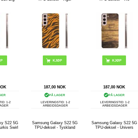
NOK
187,00
NOK
187,00
NOK
GER
PÅ LAGER
PÅ LAGER
ID: 1-2
LEVERINGSTID: 1-2
LEVERINGSTID: 1-2
DAGER
ARBEIDSDAGER
ARBEIDSDAGER
xy S22 5G
Samsung Galaxy S22 5G
Samsung Galaxy S22 5G
rkis Swirl
TPU-deksel - Tyskland
TPU-deksel - Univers