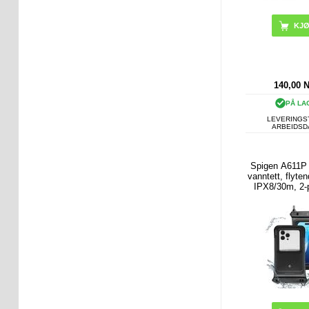
140,00
PÅ LA
LEVERINGST
ARBEIDS
Spigen A611P 
vanntett, flyte
IPX8/30m, 2-
matt sv