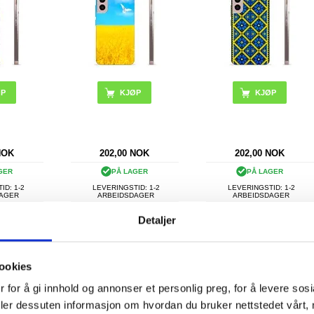
NOK
202,00
NOK
202,00
NOK
GER
PÅ LAGER
PÅ LAGER
ID: 1-2
LEVERINGSTID: 1-2
LEVERINGSTID: 1-2
DAGER
ARBEIDSDAGER
ARBEIDSDAGER
Detaljer
Vanntett
Shellbox Gen.2 Universal
Spigen A601 Universell
 Vanntett
Vanntett Mobilpose til
Vanntett Mobilpose - 6.8"
ilpose -
Dykking - 4.7-6.8" -
- 2 Stk. - Svart / Klar
ookies
t
Mørkeblå
 for å gi innhold og annonser et personlig preg, for å levere sos
deler dessuten informasjon om hvordan du bruker nettstedet vårt,