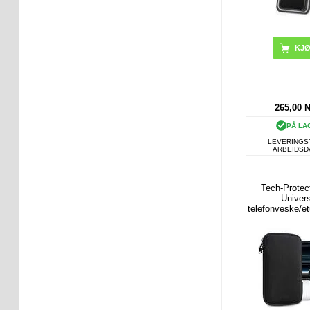
265,00
PÅ LA
LEVERINGST
ARBEIDS
Tech-Prote
Univers
telefonveske/etu
- Svar