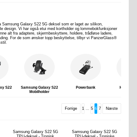
ra Samsung Galaxy S22 5G deksel som er laget av silikon,
nale design. Vi har også etui med kortholder og lommebokfunksjoner
ne alt fra adaptere, skjermbeskyttere, holdere, trådløse ladere,
 lading. For de som ønsker topp beskyttelse, tilbyr vi PanzerGlass®
til.
xy S22
Samsung Galaxy S22
Powerbank
Hodetelef
r
Mobilholder
Forrige
1
...
5
6
7
Næste
Samsung Galaxy S22 5G
Samsung Galaxy S22 5G
TPU-deksel - Tropisk
TPU-deksel - Tropiske