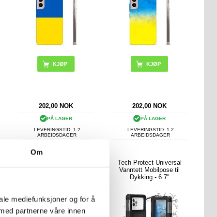
202,00
NOK
202,00
NOK
PÅ LAGER
PÅ LAGER
LEVERINGSTID: 1-2
LEVERINGSTID: 1-2
ARBEIDSDAGER
ARBEIDSDAGER
Om
TELESIN universelt
Tech-Protect Universal
dykkeretui for
Vanntett Mobilpose til
smarttelefoner med
Dykking - 6.7"
Bluetooth-kompatible
kontroller - svart
iale mediefunksjoner og for å
 med partnerne våre innen