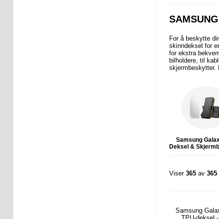
SAMSUNG 
For å beskytte di
skinndeksel for e
for ekstra bekvem
bilholdere, til k
skjermbeskytter. 
Samsung Gala
Deksel & Skjermb
Viser
365
av
365
Samsung Gala
TPU-deksel -