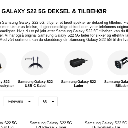
GALAXY S22 5G DEKSEL & TILBEHØR
n Samsung Galaxy S22 5G, tilbyr vi et bredt spekter av deksel og
tilbehør. F
n mer luksuriøs følelse, til gjennomsiktige deksel som viser telefonens origi
melighet. Hvis du er på jakt etter Samsung Galaxy S22 5G tilbehør, kan du fin
abler. Vi har også original Samsung Galaxy S22 5G lader for sikker og effektiv
Med vårt sortiment kan du skreddersy din Samsung Galaxy S22 5G til din livss
xy S22
Samsung Galaxy S22
Samsung Galaxy S22
Samsung Gala
eskytter
USB-C Kabel
Lader
Billade
xy S22 5G
Samsung Galaxy S22 5G
Samsung Galaxy S22 5G
 Søt Elg
TPU-deksel - Tiger
TPU-deksel - Tre