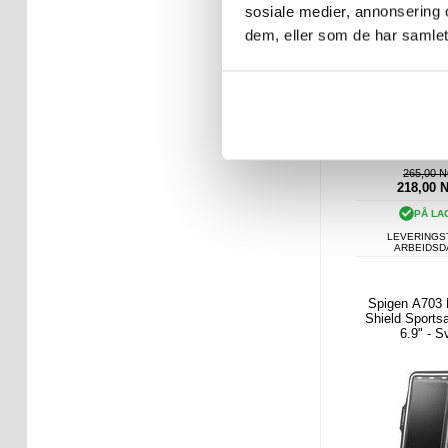
sosiale medier, annonsering 
dem, eller som de har samlet
265,00 
218,00
PÅ LA
LEVERINGST
ARBEIDS
Spigen A703
Shield Sports
6.9" - S