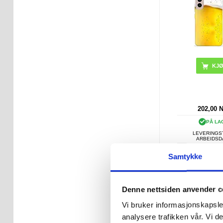
202,00
PÅ LA
LEVERINGST
ARBEIDS
Samtykke
Spigen A621 
Midjeveske &
Flytende Mob
Denne nettsiden anvender c
Svar
Vi bruker informasjonskapsler
analysere trafikken vår. Vi 