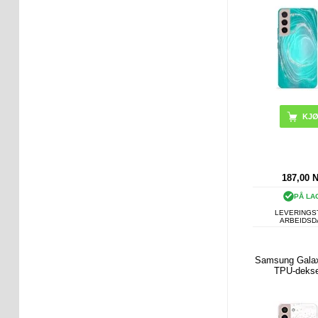
187,00
PÅ LA
LEVERINGST
ARBEIDS
Samsung Gala
TPU-dekse