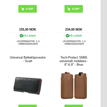
155,00
NOK
234,00
NOK
PÅ LAGER
PÅ LAGER
LEVERINGSTID: 1-2
LEVERINGSTID: 1-2
ARBEIDSDAGER
ARBEIDSDAGER
Universal Belteklipsveske
Tech-Protect SM65
- Svart
universelt mobiletui -
6"-6.9" - Brun