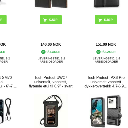
NOK
140,00
NOK
151,00
NOK
GER
PÅ LAGER
PÅ LAGER
ID: 1-2
LEVERINGSTID: 1-2
LEVERINGSTID: 1-2
DAGER
ARBEIDSDAGER
ARBEIDSDAGER
ct SM70
Tech-Protect UWC7
Tech-Protect IPX8 Pro
al
universelt, vanntett,
universelt vanntett
i - 6"-7.2"
flytende etui til 6.9" - svart
dykkerovertrekk 4.7-6.9" -
t
svart / grå