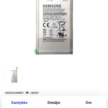
VARENUMMER:
186587
PÅ
FORVENTET LEVERINGSTID: 5-10
LAGERSTATUS:
FJERNLAGER.
DAGER
Samtykke
Detaljer
Om
FRAKTINFO