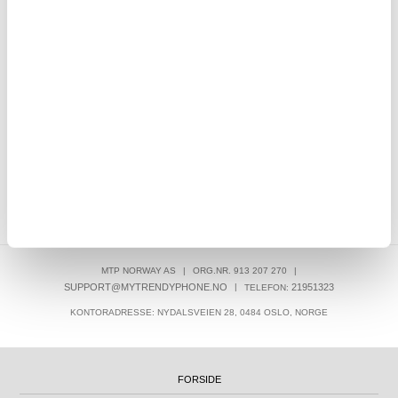
 - 33m
Samsung Galaxy S9 Batteri EB-BG960ABA
265,00
NOK
MTP NORWAY AS
|
ORG.NR. 913 207 270
|
SUPPORT@MYTRENDYPHONE.NO
|
21951323
TELEFON:
KONTORADRESSE: NYDALSVEIEN 28, 0484 OSLO, NORGE
FORSIDE