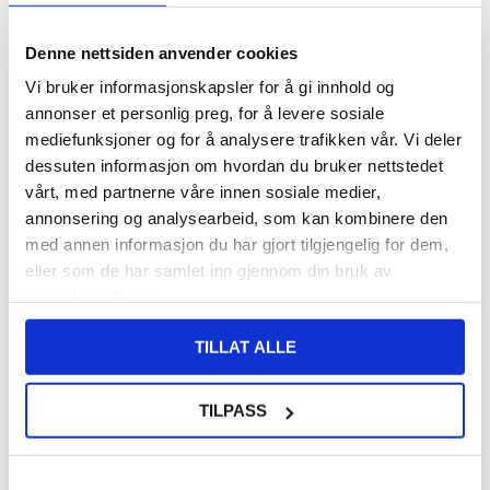
Denne nettsiden anvender cookies
201,00
NOK
Vi bruker informasjonskapsler for å gi innhold og
FÅ 7 % RABATT MED CLUB TRENDY
BLI MEDLEM GRATIS
annonser et personlig preg, for å levere sosiale
SETT DET BILLIGERE?
mediefunksjoner og for å analysere trafikken vår. Vi deler
dessuten informasjon om hvordan du bruker nettstedet
vårt, med partnerne våre innen sosiale medier,
-
+
annonsering og analysearbeid, som kan kombinere den
med annen informasjon du har gjort tilgjengelig for dem,
eller som de har samlet inn gjennom din bruk av
LIVE CHAT
LURER DU PÅ NOE? SPØR OSS!
tjenestene deres.
TILLAT ALLE
Beskrivelse
TILPASS
Originalt Samsung Galaxy S9+ Batteri EB-BG965ABA - 3500
mAh - Li-Ion - 3,85V
Emballasje:
Bulk