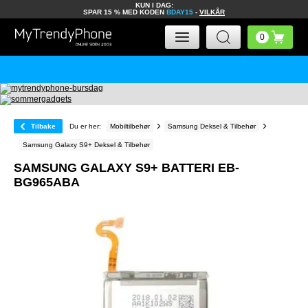
KUN I DAG:
SPAR 15 % MED KODEN
BDAY15
-
VILKÅR
Tilbake
Du er her:
Mobiltilbehør
Samsung Deksel & Tilbehør
Samsung Galaxy S9+ Deksel & Tilbehør
SAMSUNG GALAXY S9+ BATTERI EB-
BG965ABA