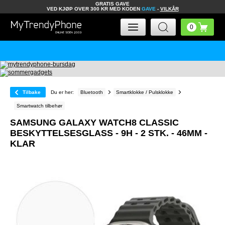
GRATIS GAVE
VED KJØP OVER 300 KR MED KODEN
GAVE
-
VILKÅR
Tilbake
Du er her:
Bluetooth
Smartklokke / Pulsklokke
Smartwatch tilbehør
SAMSUNG GALAXY WATCH8 CLASSIC
BESKYTTELSESGLASS - 9H - 2 STK. - 46MM -
KLAR