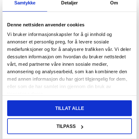
FRAKTINFO
Samtykke
Detaljer
Om
108,00
NOK
Denne nettsiden anvender cookies
FÅ 7 % RABATT MED CLUB TRENDY
BLI MEDLEM GRATIS
Vi bruker informasjonskapsler for å gi innhold og
SETT DET BILLIGERE?
annonser et personlig preg, for å levere sosiale
mediefunksjoner og for å analysere trafikken vår. Vi deler
dessuten informasjon om hvordan du bruker nettstedet
-
+
vårt, med partnerne våre innen sosiale medier,
annonsering og analysearbeid, som kan kombinere den
med annen informasjon du har gjort tilgjengelig for dem,
LIVE CHAT
eller som de har samlet inn gjennom din bruk av
LURER DU PÅ NOE? SPØR OSS!
tjenestene deres.
TILLAT ALLE
Beskrivelse
Skjermbeskytter i Herdet Glass til Samsung Galaxy Watch8
TILPASS
Classic - 9H, 0.3mm
Gi den best mulige skjermbeskyttelsen til din Samsung Galaxy