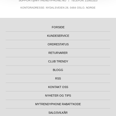
SUPPORT@MYTRENDYPHONE.NO
|
21951323
TELEFON:
KONTORADRESSE: NYDALSVEIEN 28, 0484 OSLO, NORGE
FORSIDE
KUNDESERVICE
ORDRESTATUS
RETURVARER
CLUB TRENDY
BLOGG
RSS
KONTAKT OSS
NYHETER OG TIPS
MYTRENDYPHONE RABATTKODE
SALGSVILKÅR