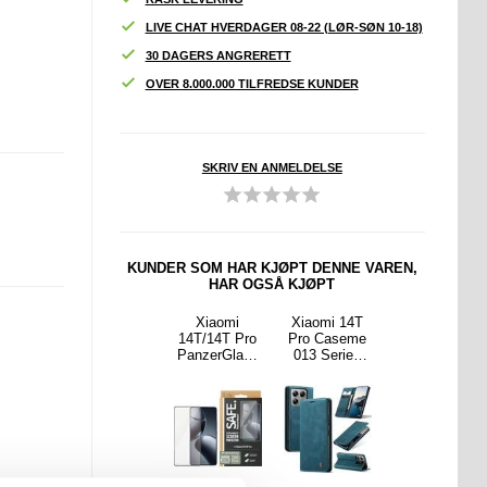
LIVE CHAT HVERDAGER 08-22 (LØR-SØN 10-18)
30 DAGERS ANGRERETT
OVER 8.000.000 TILFREDSE KUNDER
SKRIV EN ANMELDELSE
KUNDER SOM HAR KJØPT DENNE VAREN,
HAR OGSÅ KJØPT
-Shape
Xiaomi
Xiaomi
Xiaomi 14T
Joyroom JR-
ightning
14T/14T Pro
14T/14T Pro
Pro Caseme
ZS288
ter -
Privatliv
PanzerGlass
013 Series
Sykkel
ne XS
Beskyttelses
Safe Ultra-
Lommebok-
Håndtak
S/XR -
glass
Wide Fit
deksel - Blå
Telefonholder
ød
Beskyttelses
- 118-180mm
glass - 9H -
- Svart
Svart kant