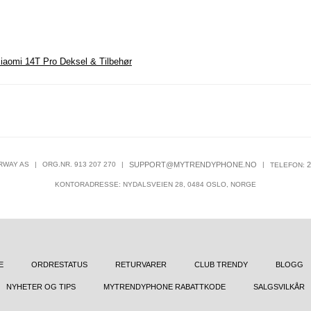
iaomi 14T Pro Deksel & Tilbehør
RWAY AS
|
ORG.NR. 913 207 270
|
SUPPORT@MYTRENDYPHONE.NO
|
2
TELEFON:
KONTORADRESSE: NYDALSVEIEN 28, 0484 OSLO, NORGE
E
ORDRESTATUS
RETURVARER
CLUB TRENDY
BLOGG
NYHETER OG TIPS
MYTRENDYPHONE RABATTKODE
SALGSVILKÅR