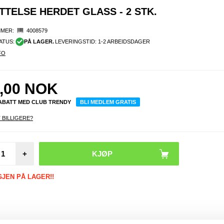
TTELSE HERDET GLASS - 2 STK.
MER:
4008579
ATUS:
PÅ LAGER.
LEVERINGSTID: 1-2 ARBEIDSDAGER
FO
,00
NOK
RABATT MED CLUB TRENDY
BLI MEDLEM GRATIS
 BILLIGERE?
Mini T
+
2-i-1 L
Adap
iPho
GJEN PÅ LAGER!!
Max/X
R