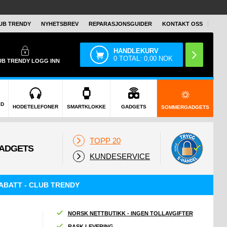
UB TRENDY
NYHETSBREV
REPARASJONSGUIDER
KONTAKT OSS
HANDLEKURV
0
TOTAL:
0,00
NOK
UB TRENDY
LOGG INN
ID
HODETELEFONER
SMARTKLOKKE
GADGETS
SOMMERGADGETS
TOPP 20
KUNDESERVICE
ABATT - CLUB TRENDY
NORSK NETTBUTIKK - INGEN TOLLAVGIFTER
RASK LEVERING