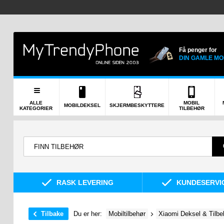
Få penger for
DIN GAMLE MO
ALLE
MOBIL
MOBILDEKSEL
SKJERMBESKYTTERE
KATEGORIER
TILBEHØR
RASK LEVERING
KUNDESERVIC
Tilbake
Du er her:
Mobiltilbehør
Xiaomi Deksel & Tilbe