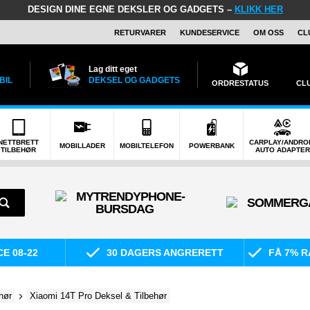
DESIGN DINE EGNE DEKSLER OG GADGETS –
KLIKK HER
RETURVARER
KUNDESERVICE
OM OSS
CL
Lag ditt eget
BIL
DEKSEL OG GADGETS
ORDRESTATUS
CL
NETTBRETT
CARPLAY/ANDRO
MOBILLADER
MOBILTELEFON
POWERBANK
TILBEHØR
AUTO ADAPTER
E 08-22
30 DAGERS ANGRERETT
FÅ 7% R
hør
Xiaomi 14T Pro Deksel & Tilbehør