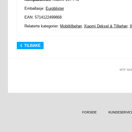
Emballasje:
Euroblister
EAN: 5714122499868
Relaterte kategorier:
Mobiltilbehør
,
Xiaomi Deksel & Tilbehør
,
X
TILBAKE
MTP NO
FORSIDE
KUNDESERVIC