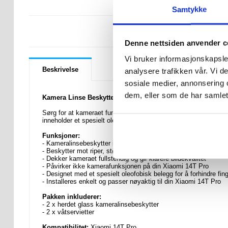
Samtykke
LURER DU PÅ 
Denne nettsiden anvender c
Vi bruker informasjonskapsler
Beskrivelse
analysere trafikken vår. Vi 
sosiale medier, annonsering 
dem, eller som de har samlet
Kamera Linse Beskyttelse Herdet Glass til Xiaomi 14T Pro -
Sørg for at kameraet fungerer best mulig på din Xiaomi 14T P
inneholder et spesielt oleofobisk belegg som forhindrer fingera
Funksjoner:
- Kameralinsebeskytter i herdet glass til Xiaomi 14T Pro
- Beskytter mot riper, støt, slag, smuss, etc.
- Dekker kameraet fullstendig og gir klarere bildekvalitet
- Påvirker ikke kamerafunksjonen på din Xiaomi 14T Pro
- Designet med et spesielt oleofobisk belegg for å forhindre fin
- Installeres enkelt og passer nøyaktig til din Xiaomi 14T Pro
Pakken inkluderer:
- 2 x herdet glass kameralinsebeskytter
- 2 x våtservietter
Kompatibilitet:
Xiaomi 14T Pro