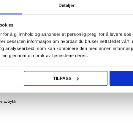
Detaljer
124,0
NOE? SPØR OSS!
LIVE CHAT
ookies
Tri-
Ser
 for å gi innhold og annonser et personlig preg, for å levere sos
Sam
Galax
deler dessuten informasjon om hvordan du bruker nettstedet vårt,
S7+
Folio-
og analysearbeid, som kan kombinere den med annen informasjon d
Sv
 inn gjennom din bruk av tjenestene deres.
 2 Stk.
ro ved å beskytte det med denne kameralinsebeskytteren i herdet glass. Den
vtrykk og gjør kameraet enkelt å rengjøre.
218
TILPASS
187,0
geravtrykk