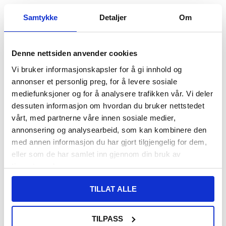
VARENUMMER:
4008367
Samtykke
Detaljer
Om
LAGERSTATUS:
PÅ LAGER.
LEVERINGSTID: 1-2 ARBEIDSDAGER
FRAKTINFO
Denne nettsiden anvender cookies
108,00
NOK
Vi bruker informasjonskapsler for å gi innhold og
annonser et personlig preg, for å levere sosiale
FÅ 7 % RABATT MED CLUB TRENDY
BLI MEDLEM GRATIS
mediefunksjoner og for å analysere trafikken vår. Vi deler
SETT DET BILLIGERE?
dessuten informasjon om hvordan du bruker nettstedet
vårt, med partnerne våre innen sosiale medier,
annonsering og analysearbeid, som kan kombinere den
-
+
med annen informasjon du har gjort tilgjengelig for dem,
eller som de har samlet inn gjennom din bruk av
KUN 2 IGJEN PÅ LAGER!!
tjenestene deres.
LIVE CHAT
LURER DU PÅ NOE? SPØR OSS!
TILLAT ALLE
TILPASS
Beskrivelse