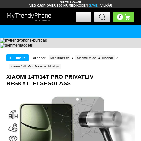
GRATIS GAVE
VED KJØP OVER 300 KR MED KODEN
GAVE
-
VILKÅR
Tilbake
Du er her:
Mobiltilbehør
Xiaomi Deksel & Tilbehør
Xiaomi 14T Pro Deksel & Tilbehør
XIAOMI 14T/14T PRO PRIVATLIV
BESKYTTELSESGLASS