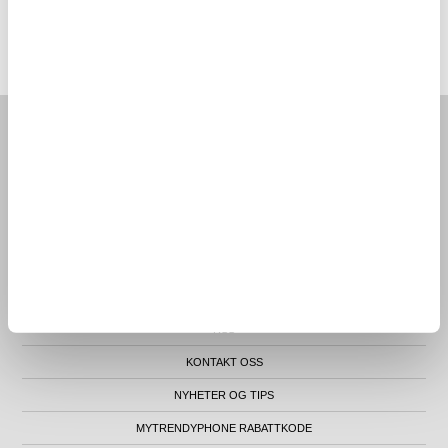
MTP NORWAY AS
|
ORG.NR. 913 207 270
|
SUPPORT@MYTRENDYPHONE.NO
|
21951323
TELEFON:
KONTORADRESSE: NYDALSVEIEN 28, 0484 OSLO, NORGE
FORSIDE
KUNDESERVICE
ORDRESTATUS
RETURVARER
CLUB TRENDY
BLOGG
RSS
KONTAKT OSS
NYHETER OG TIPS
MYTRENDYPHONE RABATTKODE