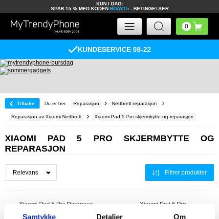
KUN I DAG:
SPAR 15 % MED KODEN
BDAY15
-
BETINGELSER
KUNDESERVICE 08-22
Tilbake
Du er her:
Reparasjon
Nettbrett reparasjon
Reparasjon av Xiaomi Nettbrett
Xiaomi Pad 5 Pro skjermbytte og reparasjon
XIAOMI PAD 5 PRO SKJERMBYTTE OG
REPARASJON
Filtrer produkter
Xiaomi Pad 5 Pro Diagnose
Xiaomi Pad 5 Pro
Vannskadereparasjon
Samtykke
Detaljer
Om