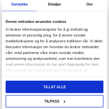
FRAKTINFO
Samtykke
Detaljer
Om
108,00
NOK
Denne nettsiden anvender cookies
FÅ 7 % RABATT MED CLUB TRENDY
BLI MEDLEM GRATIS
Vi bruker informasjonskapsler for å gi innhold og
SETT DET BILLIGERE?
annonser et personlig preg, for å levere sosiale
mediefunksjoner og for å analysere trafikken vår. Vi deler
dessuten informasjon om hvordan du bruker nettstedet
-
+
vårt, med partnerne våre innen sosiale medier,
annonsering og analysearbeid, som kan kombinere den
med annen informasjon du har gjort tilgjengelig for dem,
LIVE CHAT
LURER DU PÅ NOE? SPØR OSS!
eller som de har samlet inn gjennom din bruk av
tjenestene deres.
TILLAT ALLE
Beskrivelse
Skjermbeskyttere til Xiaomi Redmi Note 14 4G/5G - 9H, 0.3mm
TILPASS
Hold skjermen på Xiaomi Redmi Note 14 4G/5G trygg og beskyttet
med denne 0,3mm skjermbeskytter i herdet glass. Denne