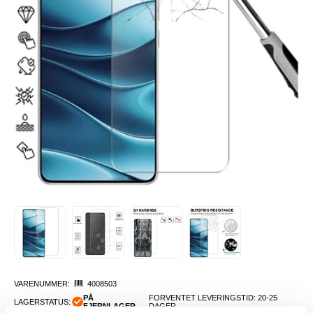
VARENUMMER:
4008503
PÅ
FORVENTET LEVERINGSTID: 20-25
LAGERSTATUS:
FJERNLAGER.
DAGER