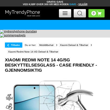
GRATIS GAVE
VED KJØP OVER 300 KR MED KODEN
GAVE
-
VILKÅR
Tilbake
Du er her:
Mobiltilbehør
Xiaomi Deksel & Tilbehør
Xiaomi Redmi Note 14 4G Deksel & Tilbehør
XIAOMI REDMI NOTE 14 4G/5G
BESKYTTELSESGLASS - CASE FRIENDLY -
GJENNOMSIKTIG