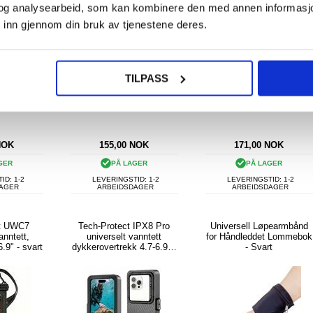
og analysearbeid, som kan kombinere den med annen informasjon d
 inn gjennom din bruk av tjenestene deres.
TILPASS
KJØP
NOK
155,00
NOK
171,00
NOK
GER
PÅ LAGER
PÅ LAGER
ID: 1-2
LEVERINGSTID: 1-2
LEVERINGSTID: 1-2
DAGER
ARBEIDSDAGER
ARBEIDSDAGER
ct UWC7
Tech-Protect IPX8 Pro
Universell Løpearmbånd
anntett,
universelt vanntett
for Håndleddet Lommebok
 6.9" - svart
dykkerovertrekk 4.7-6.9" -
- Svart
svart / grå