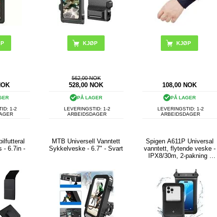
562,00 NOK
NOK
528,00
NOK
108,00
NOK
GER
PÅ LAGER
PÅ LAGER
ID: 1-2
LEVERINGSTID: 1-2
LEVERINGSTID: 1-2
DAGER
ARBEIDSDAGER
ARBEIDSDAGER
ilfutteral
MTB Universell Vanntett
Spigen A611P Universal
 - 6.7in -
Sykkelveske - 6.7" - Svart
vanntett, flytende veske -
t
IPX8/30m, 2-pakning -
matt svart