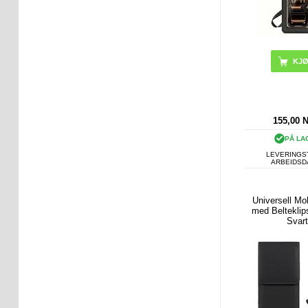
155,00
PÅ LA
LEVERINGST
ARBEIDS
Universell Mob
med Belteklips
Svar