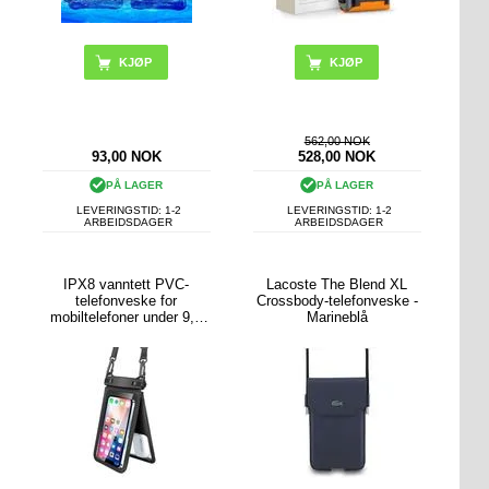
KJØP
562,00 NOK
93,00
NOK
528,00
NOK
PÅ LAGER
PÅ LAGER
LEVERINGSTID: 1-2
LEVERINGSTID: 1-2
ARBEIDSDAGER
ARBEIDSDAGER
IPX8 vanntett PVC-
Lacoste The Blend XL
telefonveske for
Crossbody-telefonveske -
mobiltelefoner under 9,5
Marineblå
tommer med to lag og
forseglet tørrveske med
stropp - svart