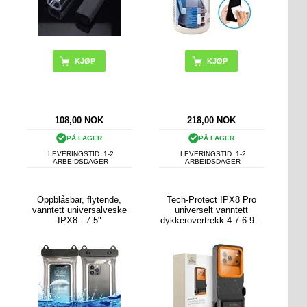
KJØP
108,00
NOK
218,00
NOK
PÅ LAGER
PÅ LAGER
LEVERINGSTID: 1-2
LEVERINGSTID: 1-2
ARBEIDSDAGER
ARBEIDSDAGER
Oppblåsbar, flytende,
Tech-Protect IPX8 Pro
vanntett universalveske
universelt vanntett
IPX8 - 7.5"
dykkerovertrekk 4.7-6.9" -
svart / oransje