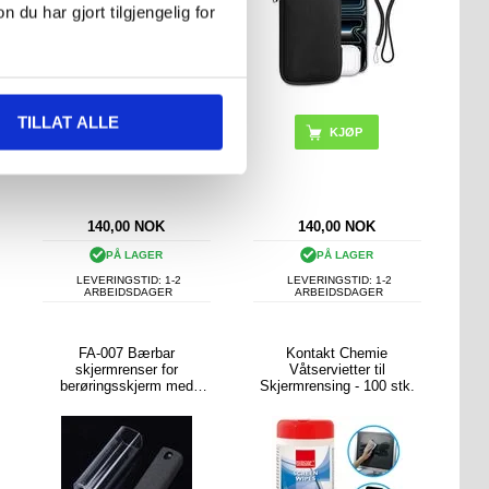
u har gjort tilgjengelig for
TILLAT ALLE
140,00
NOK
140,00
NOK
PÅ LAGER
PÅ LAGER
LEVERINGSTID: 1-2
LEVERINGSTID: 1-2
ARBEIDSDAGER
ARBEIDSDAGER
FA-007 Bærbar
Kontakt Chemie
skjermrenser for
Våtservietter til
berøringsskjerm med
Skjermrensing - 100 stk.
tåkespray for
mobiltelefoner, nettbrett
og bærbare datamaskiner
(uten væske)