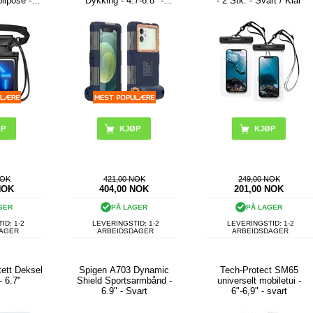
ilpose -
Dykking - 4.7-6.8" -
- 2 Stk. - Svart / Klar
t
Mørkeblå
NOK
421,00 NOK
249,00 NOK
NOK
404,00
NOK
201,00
NOK
GER
PÅ LAGER
PÅ LAGER
ID: 1-2
LEVERINGSTID: 1-2
LEVERINGSTID: 1-2
DAGER
ARBEIDSDAGER
ARBEIDSDAGER
tett Deksel
Spigen A703 Dynamic
Tech-Protect SM65
- 6.7"
Shield Sportsarmbånd -
universelt mobiletui -
6.9" - Svart
6"-6,9" - svart