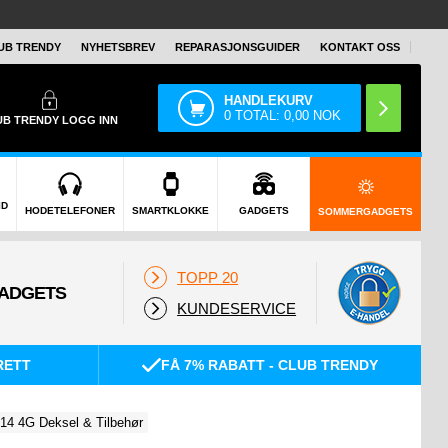
UB TRENDY
NYHETSBREV
REPARASJONSGUIDER
KONTAKT OSS
HANDLEKURV
0
TOTAL:
0,00
NOK
UB TRENDY
LOGG INN
ID
HODETELEFONER
SMARTKLOKKE
GADGETS
SOMMERGADGETS
TOPP 20
KUNDESERVICE
RETT
FÅ 7% RABATT - CLUB TRENDY
14 4G Deksel & Tilbehør