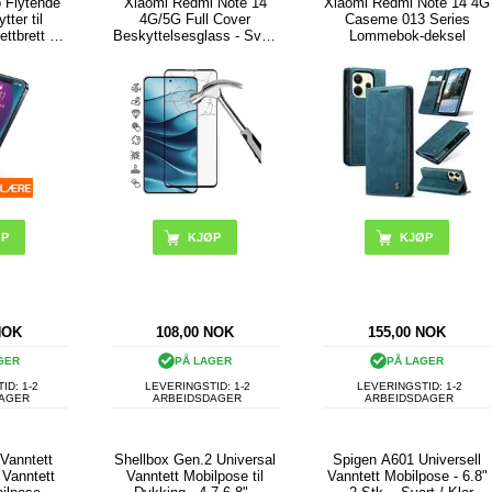
o Flytende
Xiaomi Redmi Note 14
Xiaomi Redmi Note 14 4G
ter til
4G/5G Full Cover
Caseme 013 Series
ttbrett - 2
Beskyttelsesglass - Svart
Lommebok-deksel
Kant
KJØP
NOK
108,00
NOK
155,00
NOK
GER
PÅ LAGER
PÅ LAGER
ID: 1-2
LEVERINGSTID: 1-2
LEVERINGSTID: 1-2
DAGER
ARBEIDSDAGER
ARBEIDSDAGER
Vanntett
Shellbox Gen.2 Universal
Spigen A601 Universell
 Vanntett
Vanntett Mobilpose til
Vanntett Mobilpose - 6.8"