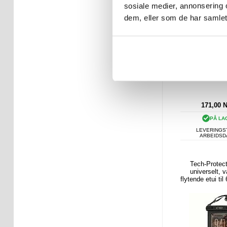
sosiale medier, annonsering 
dem, eller som de har samlet
171,00
PÅ LA
LEVERINGST
ARBEIDS
Tech-Prote
universelt, v
flytende etui til