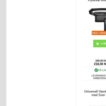
Flytende Mob
Svar
265,00 
218,00
PÅ LA
LEVERINGST
ARBEIDS
Universell Vann
med Snor 