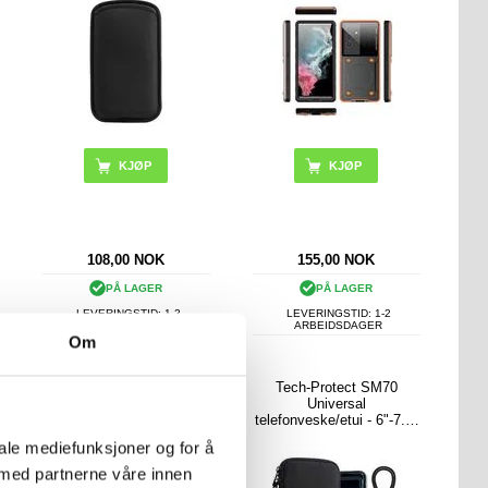
KJØP
108,00
NOK
155,00
NOK
PÅ LAGER
PÅ LAGER
LEVERINGSTID: 1-2
LEVERINGSTID: 1-2
ARBEIDSDAGER
ARBEIDSDAGER
Om
Tech-Protect SM65
Tech-Protect SM70
universelt mobiletui -
Universal
6"-6.9" - Morbær
telefonveske/etui - 6"-7.2"
- Svart
iale mediefunksjoner og for å
 med partnerne våre innen