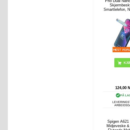
Prio Dual Nan
Skjermbeskyt
Smarttelefon, Ne
Stk.
124,00
PÅ LA
LEVERINGST
ARBEIDS
Spigen A621 
Midjeveske &