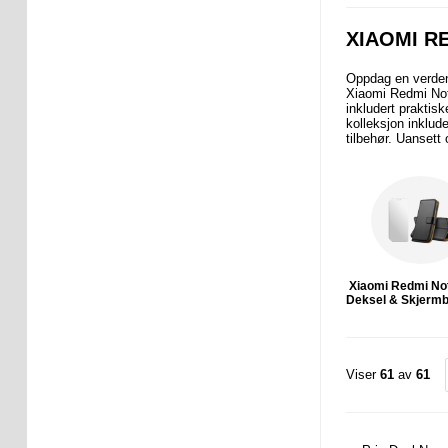
XIAOMI R
Oppdag en verden
Xiaomi Redmi Note
inkludert praktis
kolleksjon inklude
tilbehør. Uansett
Xiaomi Redmi No
Deksel & Skjermb
Viser
61
av
61