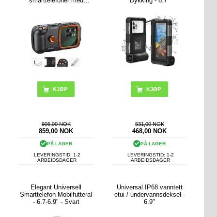
smarttelefoner med
Dykking - 6.7"
Bluetooth-kompatible
kontroller - svart
KJØP
906,00 NOK
531,00 NOK
859,00
NOK
468,00
NOK
PÅ LAGER
PÅ LAGER
LEVERINGSTID: 1-2
LEVERINGSTID: 1-2
ARBEIDSDAGER
ARBEIDSDAGER
Elegant Universell
Universal IP68 vanntett
Smarttelefon Mobilfutteral
etui / undervannsdeksel -
- 6.7-6.9" - Svart
6.9"