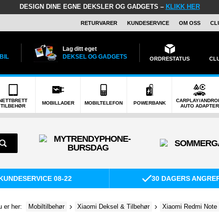
DESIGN DINE EGNE DEKSLER OG GADGETS –
KLIKK HER
RETURVARER
KUNDESERVICE
OM OSS
CL
Lag ditt eget
BIL
DEKSEL OG GADGETS
ORDRESTATUS
CL
NETTBRETT
CARPLAY/ANDRO
MOBILLADER
MOBILTELEFON
POWERBANK
TILBEHØR
AUTO ADAPTER
KUNDESERVICE 08-22
30 DAGERS ANGRE
 er her:
Mobiltilbehør
Xiaomi Deksel & Tilbehør
Xiaomi Redmi Note 