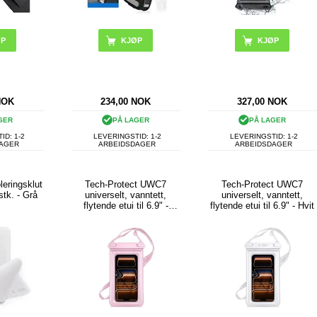
NOK
234,00
NOK
327,00
NOK
GER
PÅ LAGER
PÅ LAGER
ID: 1-2
LEVERINGSTID: 1-2
LEVERINGSTID: 1-2
DAGER
ARBEIDSDAGER
ARBEIDSDAGER
leringsklut
Tech-Protect UWC7
Tech-Protect UWC7
stk. - Grå
universelt, vanntett,
universelt, vanntett,
flytende etui til 6.9" -
flytende etui til 6.9" - Hvit
Rosa