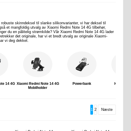
robuste skinndeksel til slanke silikonvarianter, vi har deksel til
gså et mangfoldig utvalg av Xiaomi Redmi Note 14 4G tilbehør,
nger du en pålitelig strømkilde? Vår Xiaomi Redmi Note 14 4G lader
etrekker det originale, har vi et bredt utvalg av originale Xiaomi-
har vi deg dekket.
ote 14 4G
Xiaomi Redmi Note 14 4G
Powerbank
Hodetelef
r
Mobilholder
1
2
Næste