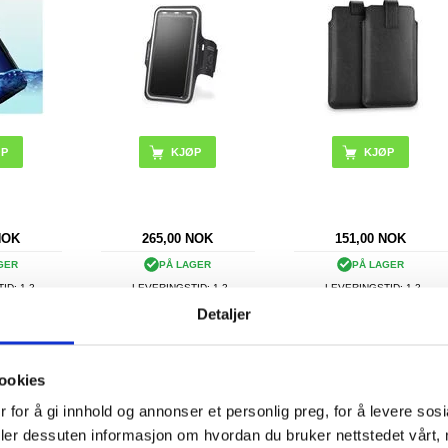
ØP
NOK
265,00
NOK
151,00
NOK
GER
PÅ LAGER
PÅ LAGER
ID: 1-2
LEVERINGSTID: 1-2
LEVERINGSTID: 1-2
DAGER
ARBEIDSDAGER
ARBEIDSDAGER
Detaljer
ommers
Lett belteveske for løping
Qnect
i PU-skinn
med refleksstripe og
Skjermrengjøringsset -
ookies
 for menn,
glidelåslommer - 7.2"
Spray & Mikrofiberklut
x 8,7 x 1,8
 for å gi innhold og annonser et personlig preg, for å levere sos
deler dessuten informasjon om hvordan du bruker nettstedet vårt,