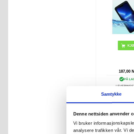
KJ
187,00
PÅ LA
LEVERINGST
ARBEIDS
Samtykke
6,3-6,9-t
universalveske 
Denne nettsiden anvender c
med belteklips
størrelse: 17,5 
Vi bruker informasjonskapsler
cm
analysere trafikken vår. Vi 