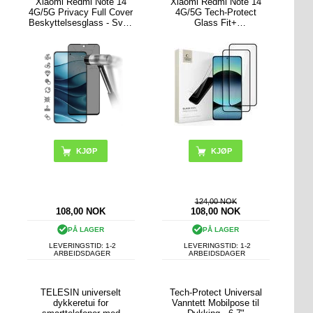
Xiaomi Redmi Note 14
Xiaomi Redmi Note 14
4G/5G Privacy Full Cover
4G/5G Tech-Protect
Beskyttelsesglass - Svart
Glass Fit+
Kant
Beskyttelsesglass - 2 stk.
- Svart
124,00 NOK
108,00
NOK
108,00
NOK
PÅ LAGER
PÅ LAGER
LEVERINGSTID: 1-2
LEVERINGSTID: 1-2
ARBEIDSDAGER
ARBEIDSDAGER
TELESIN universelt
Tech-Protect Universal
dykkeretui for
Vanntett Mobilpose til