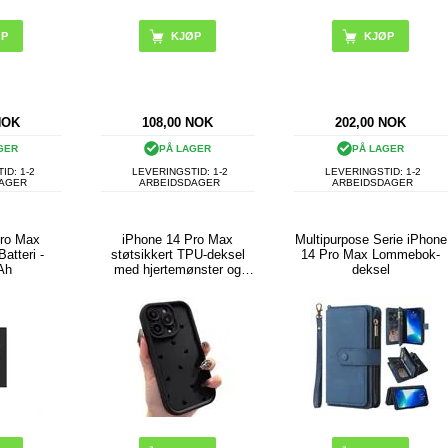
KJØP
KJØP
NOK
108,00
NOK
202,00
NOK
GER
PÅ LAGER
PÅ LAGER
ID: 1-2
LEVERINGSTID: 1-2
LEVERINGSTID: 1-2
DAGER
ARBEIDSDAGER
ARBEIDSDAGER
Pro Max
iPhone 14 Pro Max
Multipurpose Serie iPhone
atteri -
støtsikkert TPU-deksel
14 Pro Max Lommebok-
Ah
med hjertemønster og
deksel
forhøyede kanter