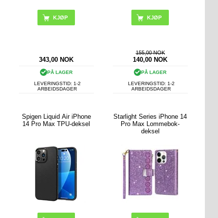
KJØP
KJØP
155,00 NOK
343,00
NOK
140,00
NOK
PÅ LAGER
PÅ LAGER
LEVERINGSTID: 1-2
LEVERINGSTID: 1-2
ARBEIDSDAGER
ARBEIDSDAGER
Spigen Liquid Air iPhone
Starlight Series iPhone 14
14 Pro Max TPU-deksel
Pro Max Lommebok-
deksel