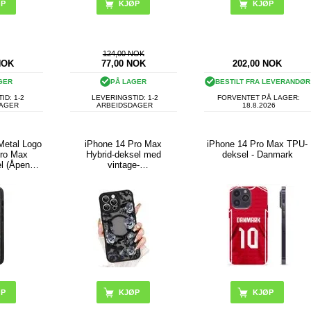
KJØP
KJØP
124,00 NOK
NOK
77,00
NOK
202,00
NOK
GER
PÅ LAGER
BESTILT FRA LEVERANDØR
ID: 1-2
LEVERINGSTID: 1-2
FORVENTET PÅ LAGER:
DAGER
ARBEIDSDAGER
18.8.2026
Metal Logo
iPhone 14 Pro Max
iPhone 14 Pro Max TPU-
Pro Max
Hybrid-deksel med
deksel - Danmark
el (Åpen
vintage-
je -
roseblomstmønster -
de) - Svart
MagSafe-kompatibel -
Svart