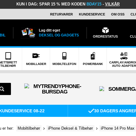
KUN I DAG:
SPAR 15 % MED KODEN
BDAY15
-
VILKÅR
RETURVARER
KUNDESERVICE
OM OSS
CL
Lag ditt eget
BIL
DEKSEL OG GADGETS
ORDRESTATUS
CL
NETTBRETT
CARPLAY/ANDRO
MOBILLADER
MOBILTELEFON
POWERBANK
TILBEHØR
AUTO ADAPTER
KUNDESERVICE 08-22
30 DAGERS ANGRE
 er her:
Mobiltilbehør
iPhone Deksel & Tilbehør
iPhone 14 Pro Max 