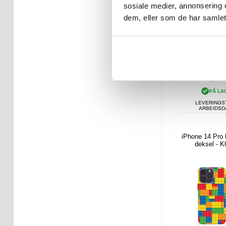
sosiale medier, annonsering 
dem, eller som de har samlet
108,00
PÅ LA
LEVERINGST
ARBEIDS
iPhone 14 Pro
deksel - K