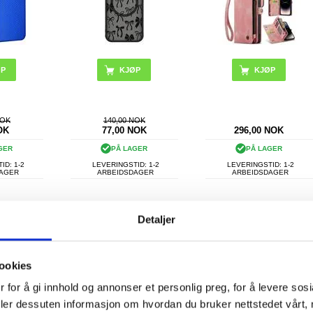
ØP
KJØP
KJØP
NOK
140,00 NOK
OK
77,00
NOK
296,00
NOK
GER
PÅ LAGER
PÅ LAGER
ID: 1-2
LEVERINGSTID: 1-2
LEVERINGSTID: 1-2
DAGER
ARBEIDSDAGER
ARBEIDSDAGER
 Max TPU-
iPhone 14 Pro Max
Sweet Armor Series
Detaljer
mmerfugler
Vertikalt Flip-Deksel med
iPhone 14 Pro Max
nnomsiktig
Kortlomme
Hybrid-deksel
ookies
 for å gi innhold og annonser et personlig preg, for å levere sos
deler dessuten informasjon om hvordan du bruker nettstedet vårt,