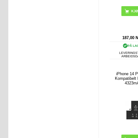
187,00
PÅ LA
LEVERINGST
ARBEIDS
iPhone 14 
Kompatibelt B
4323m