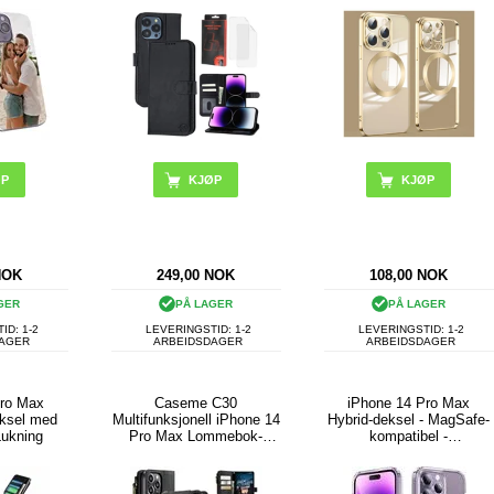
skjermbeskytter
KJØP
KJØP
NOK
249,00
NOK
108,00
NOK
GER
PÅ LAGER
PÅ LAGER
ID: 1-2
LEVERINGSTID: 1-2
LEVERINGSTID: 1-2
DAGER
ARBEIDSDAGER
ARBEIDSDAGER
Pro Max
Caseme C30
iPhone 14 Pro Max
ksel med
Multifunksjonell iPhone 14
Hybrid-deksel - MagSafe-
Lukning
Pro Max Lommebok-
kompatibel -
deksel
Gjennomsiktig