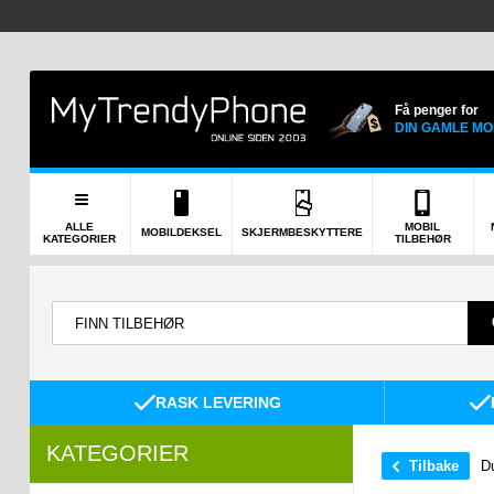
Få penger for
DIN GAMLE MO
ALLE
MOBIL
MOBILDEKSEL
SKJERMBESKYTTERE
KATEGORIER
TILBEHØR
RASK LEVERING
KATEGORIER
Tilbake
Du