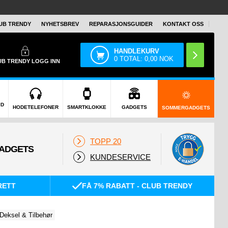
UB TRENDY
NYHETSBREV
REPARASJONSGUIDER
KONTAKT OSS
HANDLEKURV
0
TOTAL:
0,00
NOK
UB TRENDY
LOGG INN
ID
HODETELEFONER
SMARTKLOKKE
GADGETS
SOMMERGADGETS
TOPP 20
KUNDESERVICE
RETT
FÅ 7% RABATT - CLUB TRENDY
Deksel & Tilbehør