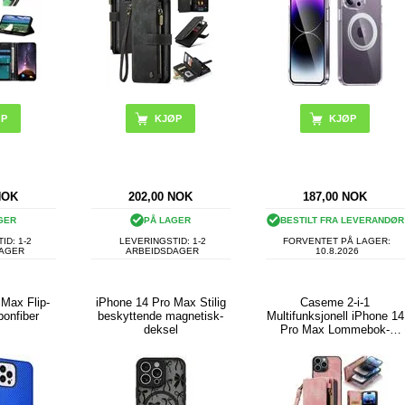
ØP
KJØP
NOK
202,00
NOK
187,00
NOK
GER
PÅ LAGER
BESTILT FRA LEVERANDØR
ID: 1-2
LEVERINGSTID: 1-2
FORVENTET PÅ LAGER:
DAGER
ARBEIDSDAGER
10.8.2026
 Max Flip-
iPhone 14 Pro Max Stilig
Caseme 2-i-1
bonfiber
beskyttende magnetisk-
Multifunksjonell iPhone 14
deksel
Pro Max Lommebok-
deksel