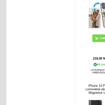
218,00
PÅ LA
LEVERINGST
ARBEIDS
iPhone 14 
Lommebok-de
Magnetisk 