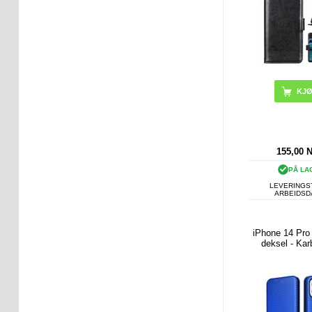
KJ
155,00
PÅ LA
LEVERINGST
ARBEIDS
iPhone 14 Pro
deksel - Kar