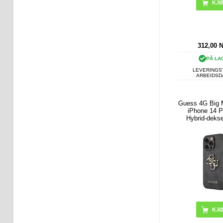
312,00
PÅ LA
LEVERINGST
ARBEIDS
Guess 4G Big 
iPhone 14 
Hybrid-deks
Emballas
Tilfredsstillen