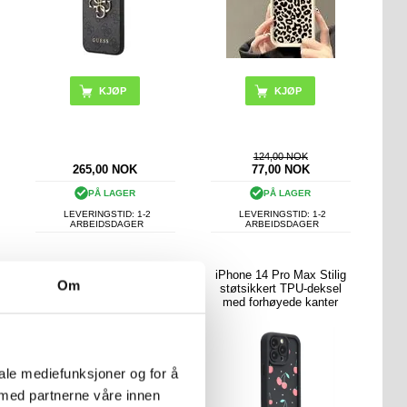
KJØP
KJØP
124,00 NOK
265,00
NOK
77,00
NOK
PÅ LAGER
PÅ LAGER
LEVERINGSTID: 1-2
LEVERINGSTID: 1-2
ARBEIDSDAGER
ARBEIDSDAGER
iPhone 14 Pro Max
iPhone 14 Pro Max Stilig
Om
Rammeløst Plastdeksel
støtsikkert TPU-deksel
med forhøyede kanter
iale mediefunksjoner og for å
 med partnerne våre innen