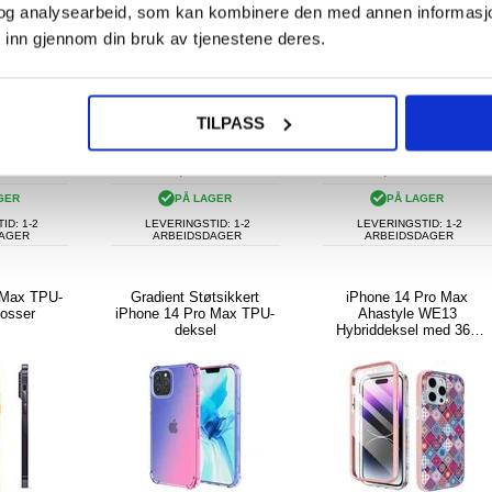
og analysearbeid, som kan kombinere den med annen informasjon d
 inn gjennom din bruk av tjenestene deres.
KJØP
KJØP
TILPASS
187,00 NOK
NOK
124,00
NOK
8,00
NOK
GER
PÅ LAGER
PÅ LAGER
ID: 1-2
LEVERINGSTID: 1-2
LEVERINGSTID: 1-2
DAGER
ARBEIDSDAGER
ARBEIDSDAGER
 Max TPU-
Gradient Støtsikkert
iPhone 14 Pro Max
losser
iPhone 14 Pro Max TPU-
Ahastyle WE13
deksel
Hybriddeksel med 360
Beskyttelse