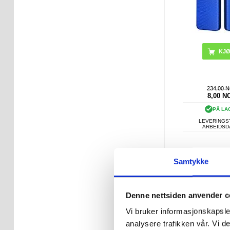
KJ
234,00 
8,00
N
PÅ LA
LEVERINGST
ARBEIDS
iPhone 14 Pro
Samtykke
deksel med so
og perler - gje
Denne nettsiden anvender c
Vi bruker informasjonskapsler
analysere trafikken vår. Vi 