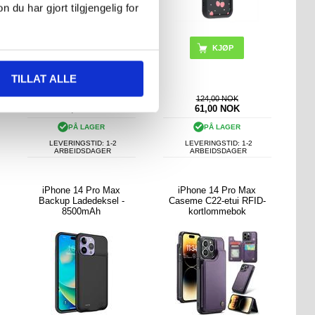
u har gjort tilgjengelig for
KJØP
KJØP
TILLAT ALLE
124,00 NOK
108,00
NOK
61,00
NOK
PÅ LAGER
PÅ LAGER
LEVERINGSTID: 1-2
LEVERINGSTID: 1-2
ARBEIDSDAGER
ARBEIDSDAGER
iPhone 14 Pro Max
iPhone 14 Pro Max
Backup Ladedeksel -
Caseme C22-etui RFID-
8500mAh
kortlommebok