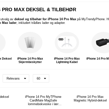
4 PRO MAX DEKSEL & TILBEHØR
 utvalg av
deksel og tilbehør for iPhone 14 Pro Max
på MyTrendyPhone. He
o Max lader
, inkludert trådløs lader og adapter.
x Deksel
iPhone 14 Pro Max
iPhone 14 Pro Max
iPhone 14 Pro M
Skjermbeskytter
Lightning Kabel
 deksel
iPhone 14 Pro MyTPhone
iPhone 14 Pro Max
CardMate MagSafe
Magnetic Hybrid-deksel
lommebokveske i lær
med kortholder, stativ, 2x