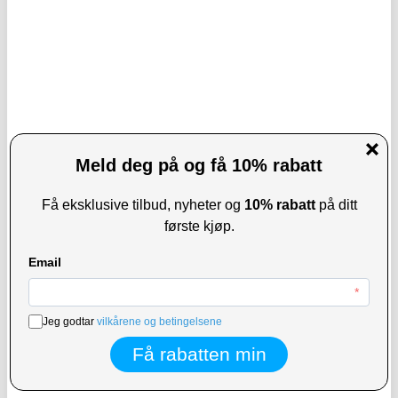
140,00
NOK
108,00
NOK
PÅ LAGER
PÅ LAGER
LEVERINGSTID: 1-2 ARBEIDSDAGER
LEVERINGSTID: 1-2 ARBEIDSDAGER
iPad 9.7 2017/2018 Skjermbeskyttelse
iPad Pro 13 2024/2025/iPad Air 13
i Herdet Glass
2024/2025/2026 PanzerGlass Ultra-
Wide Fit Skjermbeskyttere
312,00 NOK
155,00
NOK
265,00
NOK
PÅ LAGER
PÅ LAGER