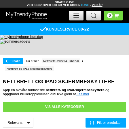
GRATIS GAVE
VED KJØP OVER 300 KR MED KODEN
GAVE
-
VILKÅR
KUNDESERVICE 08-22
Tilbake
Du er her:
Nettbrett Deksel & Tilbehør
Nettbrett og iPad skjermbeskyttere
NETTBRETT OG IPAD SKJERMBESKYTTERE
Kjøp en av våre fantastiske
nettbrett- og iPad-skjermbeskyttere
og
oppgrader brukeropplevelsen din! Ikke glem at
Les mer
VIS ALLE KATEGORIER
Filtrer produkter