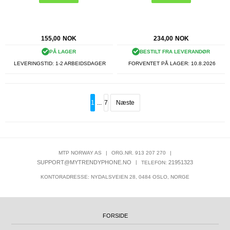
155,00
NOK
234,00
NOK
PÅ LAGER
BESTILT FRA LEVERANDØR
LEVERINGSTID: 1-2 ARBEIDSDAGER
FORVENTET PÅ LAGER:
10.8.2026
1
...
7
Næste
MTP NORWAY AS
|
ORG.NR. 913 207 270
|
SUPPORT@MYTRENDYPHONE.NO
|
21951323
TELEFON:
KONTORADRESSE: NYDALSVEIEN 28, 0484 OSLO, NORGE
FORSIDE