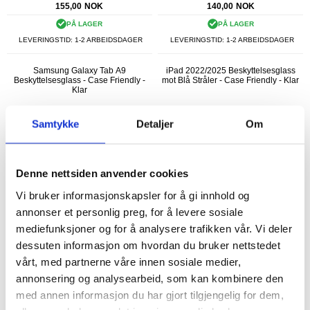
155,00
NOK
140,00
NOK
PÅ LAGER
PÅ LAGER
LEVERINGSTID: 1-2 ARBEIDSDAGER
LEVERINGSTID: 1-2 ARBEIDSDAGER
Samsung Galaxy Tab A9
iPad 2022/2025 Beskyttelsesglass
Beskyttelsesglass - Case Friendly -
mot Blå Stråler - Case Friendly - Klar
Klar
Samtykke
Detaljer
Om
Denne nettsiden anvender cookies
Vi bruker informasjonskapsler for å gi innhold og
annonser et personlig preg, for å levere sosiale
mediefunksjoner og for å analysere trafikken vår. Vi deler
dessuten informasjon om hvordan du bruker nettstedet
vårt, med partnerne våre innen sosiale medier,
annonsering og analysearbeid, som kan kombinere den
108,00
NOK
155,00
NOK
med annen informasjon du har gjort tilgjengelig for dem,
PÅ LAGER
PÅ LAGER