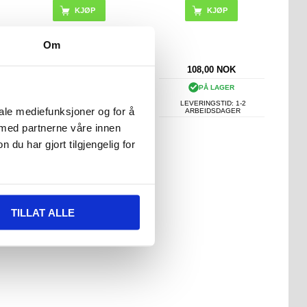
KJØP
Om
171,00
NOK
108,00
NOK
PÅ LAGER
PÅ LAGER
LEVERINGSTID: 1-2
LEVERINGSTID: 1-2
iale mediefunksjoner og for å
ARBEIDSDAGER
ARBEIDSDAGER
 med partnerne våre innen
u har gjort tilgjengelig for
TILLAT ALLE