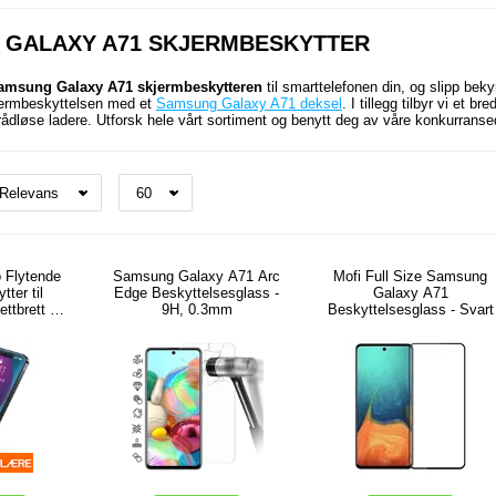
 GALAXY A71 SKJERMBESKYTTER
amsung Galaxy A71 skjermbeskytteren
til smarttelefonen din, og slipp bek
jermbeskyttelsen med et
Samsung Galaxy A71 deksel
. I tillegg tilbyr vi et 
ådløse ladere. Utforsk hele vårt sortiment og benytt deg av våre konkurransed
o Flytende
Samsung Galaxy A71 Arc
Mofi Full Size Samsung
ter til
Edge Beskyttelsesglass -
Galaxy A71
ttbrett - 2
9H, 0.3mm
Beskyttelsesglass - Svart