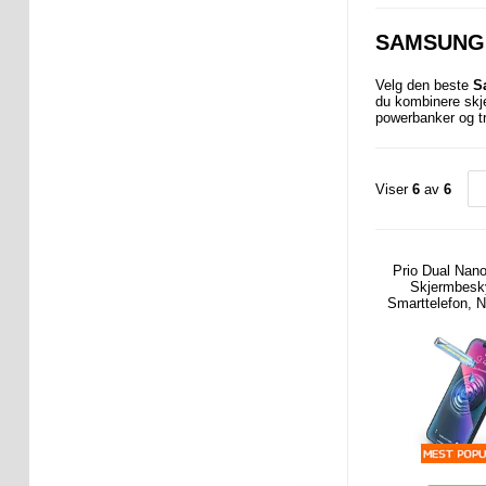
SAMSUNG
Velg den beste
S
du kombinere sk
powerbanker og tr
Viser
6
av
6
Prio Dual Nan
Skjermbeskyt
Smarttelefon, Ne
Stk.