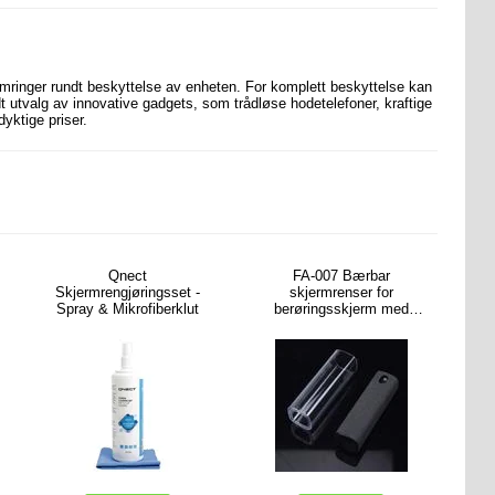
ymringer rundt beskyttelse av enheten. For komplett beskyttelse kan
bredt utvalg av innovative gadgets, som trådløse hodetelefoner, kraftige
yktige priser.
Qnect
FA-007 Bærbar
Skjermrengjøringsset -
skjermrenser for
Spray & Mikrofiberklut
berøringsskjerm med
tåkespray for
mobiltelefoner, nettbrett
og bærbare datamaskiner
(uten væske)