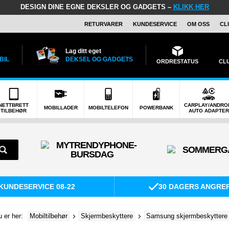
DESIGN DINE EGNE DEKSLER OG GADGETS –
KLIKK HER
RETURVARER
KUNDESERVICE
OM OSS
CL
Lag ditt eget
BIL
DEKSEL OG GADGETS
ORDRESTATUS
CL
NETTBRETT
CARPLAY/ANDRO
MOBILLADER
MOBILTELEFON
POWERBANK
TILBEHØR
AUTO ADAPTER
KUNDESERVICE 08-22
30 DAGERS ANGRE
 er her:
Mobiltilbehør
Skjermbeskyttere
Samsung skjermbeskyttere