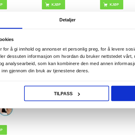
Detaljer
NOK
108,00
NOK
155,00
NOK
ookies
GER
PÅ LAGER
PÅ LAGER
ID: 1-2
LEVERINGSTID: 1-2
LEVERINGSTID: 1-2
 for å gi innhold og annonser et personlig preg, for å levere sos
DAGER
ARBEIDSDAGER
ARBEIDSDAGER
deler dessuten informasjon om hvordan du bruker nettstedet vårt,
og analysearbeid, som kan kombinere den med annen informasjon d
hemie
 inn gjennom din bruk av tjenestene deres.
er til
- 100 stk.
TILPASS