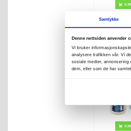
Samtykke
124,00
Denne nettsiden anvender c
PÅ LA
LEVERINGST
Vi bruker informasjonskapsler
ARBEIDS
analysere trafikken vår. Vi 
sosiale medier, annonsering 
Kontakt C
dem, eller som de har samlet
Våtserviett
Skjermrensing 