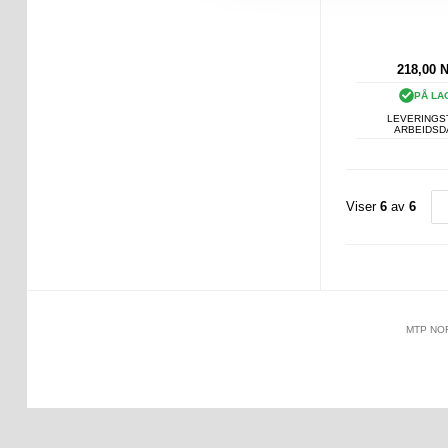
218,00
PÅ LA
LEVERINGST
ARBEIDS
Viser
6
av
6
MTP NO