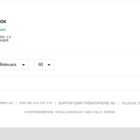
NOK
GER
ID: 1-2
DAGER
RWAY AS
|
ORG.NR. 913 207 270
|
SUPPORT@MYTRENDYPHONE.NO
|
2
TELEFON:
KONTORADRESSE: NYDALSVEIEN 28, 0484 OSLO, NORGE