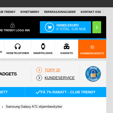
UB TRENDY
NYHETSBREV
REPARASJONSGUIDER
KONTAKT OSS
HANDLEKURV
0
TOTAL:
0,00
NOK
UB TRENDY
LOGG INN
ID
HODETELEFONER
SMARTKLOKKE
GADGETS
SOMMERGADGETS
TOPP 20
KUNDESERVICE
RETT
FÅ 7% RABATT - CLUB TRENDY
Samsung Galaxy A71 skjermbeskytter