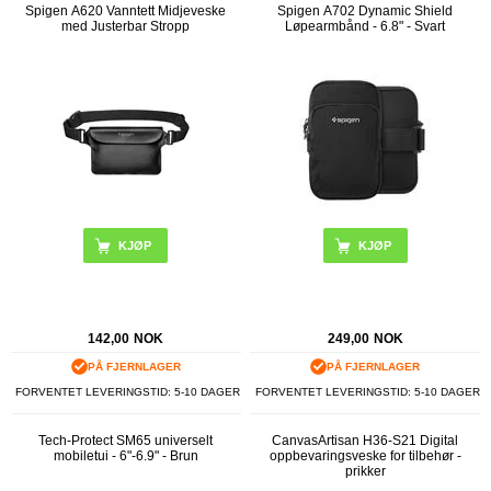
Spigen A620 Vanntett Midjeveske
Spigen A702 Dynamic Shield
med Justerbar Stropp
Løpearmbånd - 6.8" - Svart
KJØP
142,00
NOK
249,00
NOK
PÅ FJERNLAGER
PÅ FJERNLAGER
FORVENTET LEVERINGSTID: 5-10 DAGER
FORVENTET LEVERINGSTID: 5-10 DAGER
Tech-Protect SM65 universelt
CanvasArtisan H36-S21 Digital
mobiletui - 6"-6.9" - Brun
oppbevaringsveske for tilbehør -
prikker