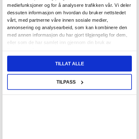
mediefunksjoner og for å analysere trafikken vår. Vi deler
dessuten informasjon om hvordan du bruker nettstedet
vårt, med partnerne våre innen sosiale medier,
annonsering og analysearbeid, som kan kombinere den
KJØP
KJØP
med annen informasjon du har gjort tilgjengelig for dem,
eller som de har samlet inn gjennom din bruk av
tjenestene deres.
155,00
NOK
155,00
NOK
TILLAT ALLE
PÅ LAGER
PÅ LAGER
LEVERINGSTID: 1-2 ARBEIDSDAGER
LEVERINGSTID: 1-2 ARBEIDSDAGER
TILPASS
6,3-6,9-tommers universalveske i PU-
Tech-Protect SM65 universelt
skinn med belteklips for menn,
mobiletui - 6"-6.9" - Morbær
størrelse: 17,5 x 8,7 x 1,8 cm