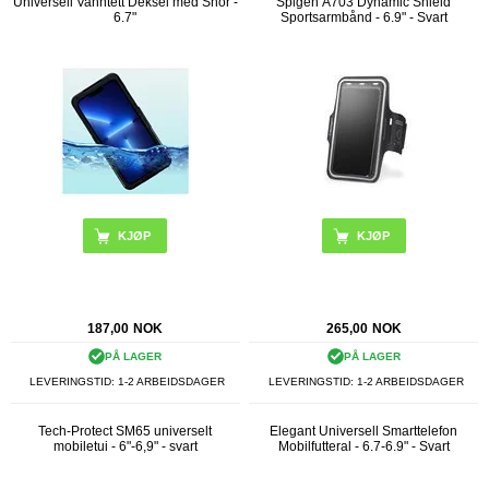
Universell Vanntett Deksel med Snor -
Spigen A703 Dynamic Shield
6.7"
Sportsarmbånd - 6.9" - Svart
KJØP
187,00
NOK
265,00
NOK
PÅ LAGER
PÅ LAGER
LEVERINGSTID: 1-2 ARBEIDSDAGER
LEVERINGSTID: 1-2 ARBEIDSDAGER
Tech-Protect SM65 universelt
Elegant Universell Smarttelefon
mobiletui - 6"-6,9" - svart
Mobilfutteral - 6.7-6.9" - Svart