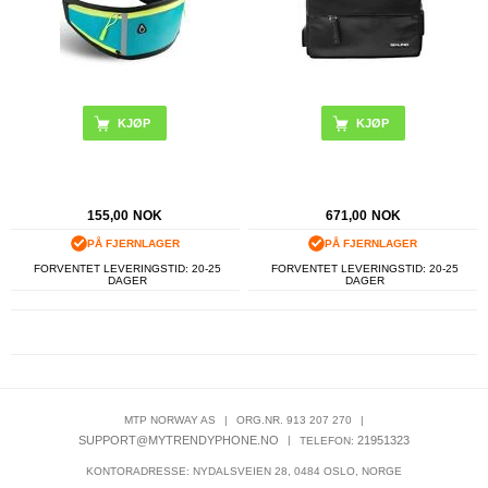
155,00
NOK
671,00
NOK
PÅ FJERNLAGER
PÅ FJERNLAGER
FORVENTET LEVERINGSTID: 20-25
FORVENTET LEVERINGSTID: 20-25
DAGER
DAGER
MTP NORWAY AS
|
ORG.NR. 913 207 270
|
SUPPORT@MYTRENDYPHONE.NO
|
21951323
TELEFON:
KONTORADRESSE: NYDALSVEIEN 28, 0484 OSLO, NORGE