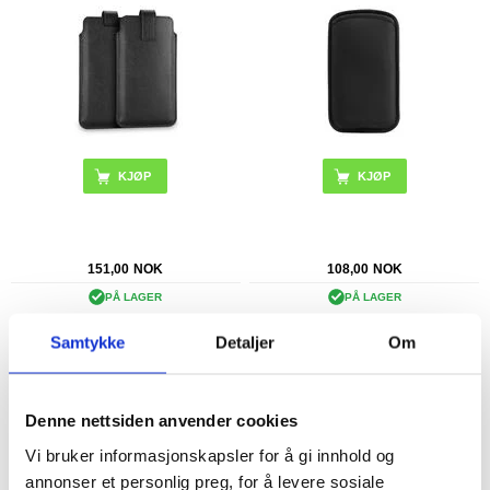
151,00
NOK
108,00
NOK
PÅ LAGER
PÅ LAGER
LEVERINGSTID: 1-2 ARBEIDSDAGER
LEVERINGSTID: 1-2 ARBEIDSDAGER
Samtykke
Detaljer
Om
Universal IP68 vanntett etui /
Universell Oxford Belteveske med
undervannsdeksel - 6.9"
Kortholder - 6.9"-7.2"
Denne nettsiden anvender cookies
Vi bruker informasjonskapsler for å gi innhold og
annonser et personlig preg, for å levere sosiale