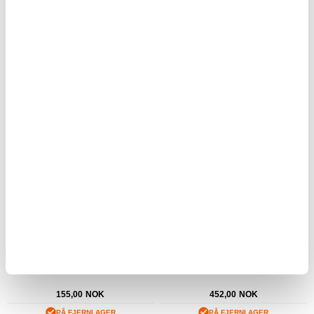
108,00
NOK
312,00
NOK
PÅ FJERNLAGER
PÅ FJERNLAGER
FORVENTET LEVERINGSTID: 20-25
FORVENTET LEVERINGSTID: 5-10 DAGER
DAGER
Araree Aquaproof veske - IPX8
Lacoste PVC Blend Monogram
telefonveske XL - Svart
KJØP
155,00
NOK
452,00
NOK
PÅ FJERNLAGER
PÅ FJERNLAGER