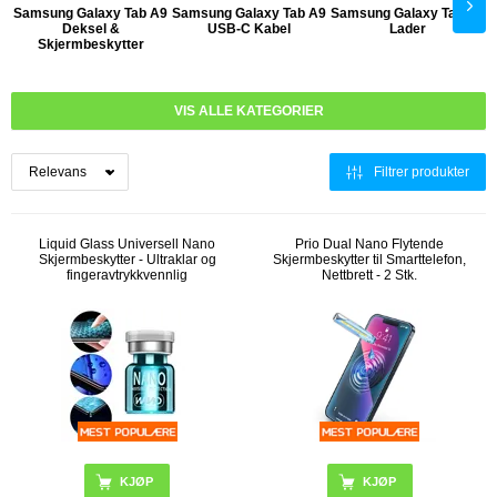
Samsung Galaxy Tab A9
Samsung Galaxy Tab A9
Samsung Galaxy Tab A9
S
Deksel &
USB-C Kabel
Lader
Skjermbeskytter
VIS ALLE KATEGORIER
Filtrer produkter
Liquid Glass Universell Nano
Prio Dual Nano Flytende
Skjermbeskytter - Ultraklar og
Skjermbeskytter til Smarttelefon,
fingeravtrykkvennlig
Nettbrett - 2 Stk.