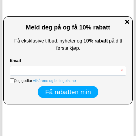
202,00
NOK
171,00
NOK
PÅ LAGER
PÅ LAGER
LEVERINGSTID: 1-2 ARBEIDSDAGER
LEVERINGSTID: 1-2 ARBEIDSDAGER
Universal Folio-etui til nettbrett med
GreenGo Orbi Universelt Nettbrett
marmormønster - 10"
Roterende Deksel 9"-11" - Svart