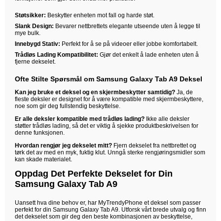
Støtsikker:
Beskytter enheten mot fall og harde støt.
Slank Design:
Bevarer nettbrettets elegante utseende uten å legge til
mye bulk.
Innebygd Stativ:
Perfekt for å se på videoer eller jobbe komfortabelt.
Trådløs Lading Kompatibilitet:
Gjør det enkelt å lade enheten uten å
fjerne dekselet.
Ofte Stilte Spørsmål om Samsung Galaxy Tab A9 Deksel
Kan jeg bruke et deksel og en skjermbeskytter samtidig?
Ja, de
fleste deksler er designet for å være kompatible med skjermbeskyttere,
noe som gir deg fullstendig beskyttelse.
Er alle deksler kompatible med trådløs lading?
Ikke alle deksler
støtter trådløs lading, så det er viktig å sjekke produktbeskrivelsen for
denne funksjonen.
Hvordan rengjør jeg dekselet mitt?
Fjern dekselet fra nettbrettet og
tørk det av med en myk, fuktig klut. Unngå sterke rengjøringsmidler som
kan skade materialet.
Oppdag Det Perfekte Dekselet for Din
Samsung Galaxy Tab A9
Uansett hva dine behov er, har MyTrendyPhone et deksel som passer
perfekt for din Samsung Galaxy Tab A9. Utforsk vårt brede utvalg og finn
det dekselet som gir deg den beste kombinasjonen av beskyttelse,