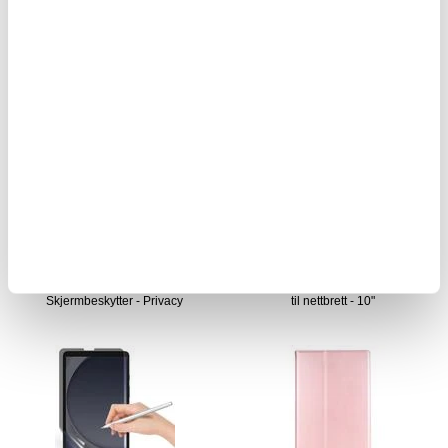
202,00 NOK
85,00 NOK
179,00
NOK
61,00
NOK
PÅ FJERNLAGER
PÅ FJERNLAGER
FORVENTET LEVERINGSTID: 20-25
FORVENTET LEVERINGSTID: 20-25
DAGER
DAGER
Samsung Galaxy Tab A9
Hanman Elegant Universal Folio-etui
Skjermbeskytter - Privacy
til nettbrett - 10"