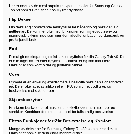
Her er noen av de mest populære typene deksler for Samsung Galaxy
Tab A9 som du kan finne hos MyTrendyPhone:
Flip Deksel
Flip deksler gir omfattende beskyttelse for både for- og baksiden av
nettbrettet. De kommer ofte med funksjoner som innebygd stativ og
magnetisk lukking, noe som gjør dem ideelle for både hverdagsbruk og
profesjonell bruk.
Etui
Et etui gir en elegant og sofistikert beskyttelse for din Galaxy Tab A9. De
er ofte laget av lær eller høykvalitets kunstlær og kan inkludere
funksjoner som kortholder og justerbar vinkel.
Cover
Et cover er en enkel og effektiv måte å beskytte baksiden av nettbrettet
på. De er ofte laget av silikon eller TPU, som gir et godt grep og
beskyttelse mot støt og riper.
Skjermbeskytter
En skjermbeskytter er et must for å beskytte skjermen mot riper og
sprekker. Kombiner den med et deksel for fullstendig beskyttelse.
Ekstra Funksjoner for Økt Beskyttelse og Komfort
Mange av dekslene for Samsung Galaxy Tab A9 kommer med ekstra
funksjoner som gjør dem enda mer praktiske: