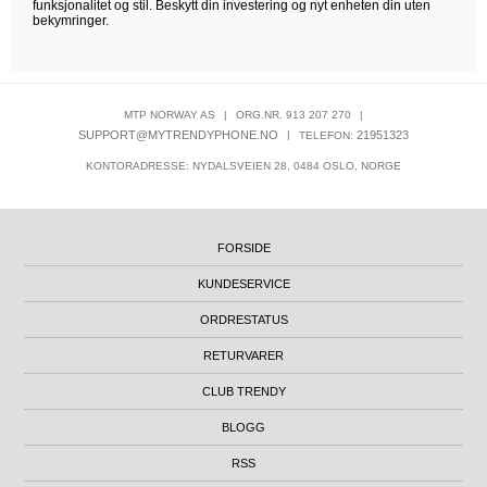
funksjonalitet og stil. Beskytt din investering og nyt enheten din uten
bekymringer.
MTP NORWAY AS
|
ORG.NR. 913 207 270
|
SUPPORT@MYTRENDYPHONE.NO
|
21951323
TELEFON:
KONTORADRESSE: NYDALSVEIEN 28, 0484 OSLO, NORGE
FORSIDE
KUNDESERVICE
ORDRESTATUS
RETURVARER
CLUB TRENDY
BLOGG
RSS