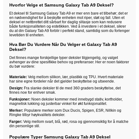
Hvorfor Velge et Samsung Galaxy Tab A9 Deksel?
Et deksel til Samsung Galaxy Tab A9 er mer enn bare et tilbehør; det er
en nødvendighet for å beskytte enheten mot riper, støt og fall. Uten et
deksel er nettbrettet ditt sårbart for daglig slitasje som kan redusere
både funksjonaliteten og estetikken. Ved å investere i et deksel, sikrer
du at din Galaxy Tab A9 forblir i perfekt stand, samtidig som du forlenger
levetiden til enheten.
Hva Bør Du Vurdere Når Du Velger et Galaxy Tab A9
Deksel?
Det finnes mange forskjellige typer deksler tilgjengelig, og valget
avhenger av dine spesifikke behov og preferanser. Her er noen faktorer
du bør vurdere:
Materiale:
Velg mellom silikon, lær, plastikk og TPU. Hvert materiale
har sine egne fordeler når det gjelder beskyttelse og utseende.
Design:
Fra slanke deksler til de med 360 graders beskyttelse, det
finnes noe for enhver smak.
Funksjoner:
Noen deksler kommer med innebygd stativ, kortholder,
magnetisk lukking og justerbar vinkel for økt funksjonalitet.
Merker:
Populære merker som Dux Ducis, Spigen, ESR, Nillkin og
Ringke tilbyr høykvalitets deksler.
Farger:
Velg mellom svart, blå, rød, rosa og gjennomsiktig for å matche
din personlige stil.
Populære Typer Samsung Galaxy Tab A9 Deksel