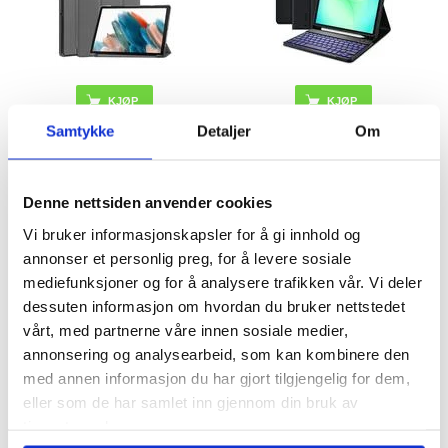
KJØP
KJØP
Samtykke
Detaljer
Om
155,00
NOK
484,00
NOK
Denne nettsiden anvender cookies
PÅ LAGER
PÅ LAGER
Vi bruker informasjonskapsler for å gi innhold og
LEVERINGSTID: 1-2 ARBEIDSDAGER
LEVERINGSTID: 1-2 ARBEIDSDAGER
annonser et personlig preg, for å levere sosiale
Samsung Galaxy Tab A9 Tri-Fold
Samsung Galaxy Tab A9/A11 Anti-skli
mediefunksjoner og for å analysere trafikken vår. Vi deler
Series Smart Folio-etui - Blå
TPU-deksel - svart
dessuten informasjon om hvordan du bruker nettstedet
vårt, med partnerne våre innen sosiale medier,
annonsering og analysearbeid, som kan kombinere den
med annen informasjon du har gjort tilgjengelig for dem,
eller som de har samlet inn gjennom din bruk av
tjenestene deres.