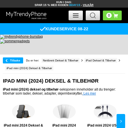
KUN I DAG:
SPAR 15 % MED KODEN
BDAY15
-
VILKÅR
KUNDESERVICE 08-22
Tilbake
Du er her:
Nettbrett Deksel & Tilbehør
iPad Deksel & Tilbehør
iPad mini (2024) Deksel & Tilbehør
IPAD MINI (2024) DEKSEL & TILBEHØR
iPad mini (2024) deksel og tilbehør
‑seksjonen inneholder alt du trenger:
tilbehør som lader, deksel, adapter, skjermbeskytter,
Les mer
iPad mini 2024 Deksel &
iPad mini 2024
iPad mini 2024 USB-C