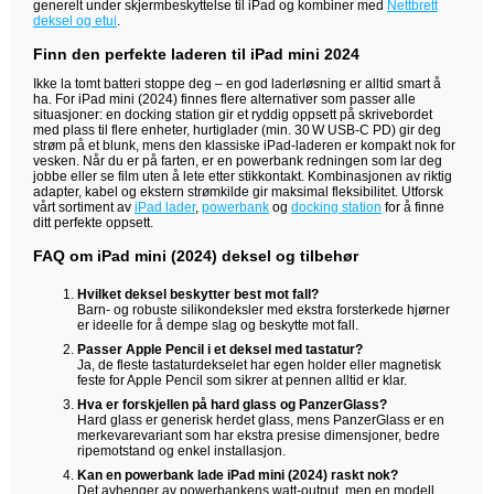
generelt under skjermbeskyttelse til iPad og kombiner med
Nettbrett
deksel og etui
.
Finn den perfekte laderen til iPad mini 2024
Ikke la tomt batteri stoppe deg – en god laderløsning er alltid smart å
ha. For iPad mini (2024) finnes flere alternativer som passer alle
situasjoner: en docking station gir et ryddig oppsett på skrivebordet
med plass til flere enheter, hurtiglader (min. 30 W USB‑C PD) gir deg
strøm på et blunk, mens den klassiske iPad-laderen er kompakt nok for
vesken. Når du er på farten, er en powerbank redningen som lar deg
jobbe eller se film uten å lete etter stikkontakt. Kombinasjonen av riktig
adapter, kabel og ekstern strømkilde gir maksimal fleksibilitet. Utforsk
vårt sortiment av
iPad lader
,
powerbank
og
docking station
for å finne
ditt perfekte oppsett.
FAQ om iPad mini (2024) deksel og tilbehør
Hvilket deksel beskytter best mot fall?
Barn‑ og robuste silikon­deksler med ekstra forsterkede hjørner
er ideelle for å dempe slag og beskytte mot fall.
Passer Apple Pencil i et deksel med tastatur?
Ja, de fleste tastaturdekselet har egen holder eller magnetisk
feste for Apple Pencil som sikrer at pennen alltid er klar.
Hva er forskjellen på hard glass og PanzerGlass?
Hard glass er generisk herdet glass, mens PanzerGlass er en
merkevarevariant som har ekstra presise dimensjoner, bedre
ripe­motstand og enkel installasjon.
Kan en powerbank lade iPad mini (2024) raskt nok?
Det avhenger av powerbankens watt‑output, men en modell