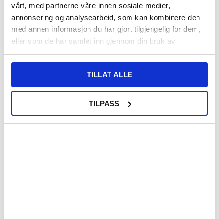
vårt, med partnerne våre innen sosiale medier,
annonsering og analysearbeid, som kan kombinere den
med annen informasjon du har gjort tilgjengelig for dem,
eller som de har samlet inn gjennom din bruk av
tjenestene deres.
TILLAT ALLE
KJØP
TILPASS
234,00
NOK
137,00
NOK
PÅ LAGER
PÅ LAGER
LEVERINGSTID: 1-2 ARBEIDSDAGER
LEVERINGSTID: 1-2 ARBEIDSDAGER
Honeycomb-mønstret universelt
Mykt, beskyttende erme for bærbar
nettbrettveske med kortspor - 10"
PC/nettbrett - 13" - svart / rød