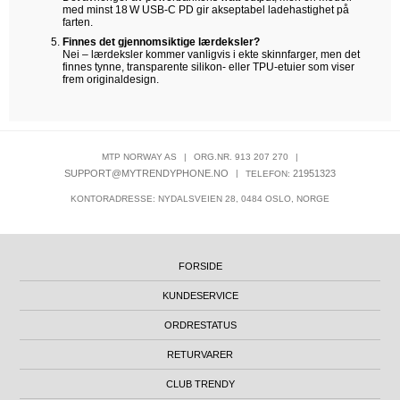
med minst 18 W USB‑C PD gir akseptabel ladehastighet på
farten.
Finnes det gjennomsiktige lærdeksler?
Nei – lærdeksler kommer vanligvis i ekte skinnfarger, men det
finnes tynne, transparente silikon- eller TPU-etuier som viser
frem originaldesign.
MTP NORWAY AS
|
ORG.NR. 913 207 270
|
SUPPORT@MYTRENDYPHONE.NO
|
21951323
TELEFON:
KONTORADRESSE: NYDALSVEIEN 28, 0484 OSLO, NORGE
FORSIDE
KUNDESERVICE
ORDRESTATUS
RETURVARER
CLUB TRENDY