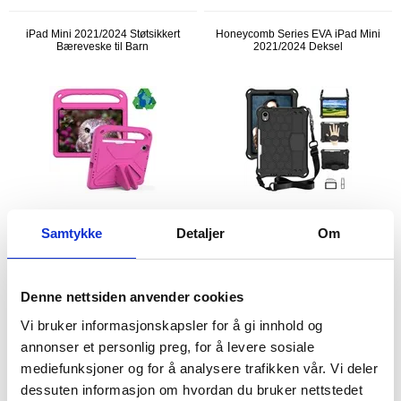
iPad Mini 2021/2024 Støtsikkert
Honeycomb Series EVA iPad Mini
Bæreveske til Barn
2021/2024 Deksel
KJØP
KJØP
Samtykke
Detaljer
Om
Denne nettsiden anvender cookies
234,00
NOK
249,00
NOK
Vi bruker informasjonskapsler for å gi innhold og
BESTILT FRA LEVERANDØR
BESTILT FRA LEVERANDØR
annonser et personlig preg, for å levere sosiale
FORVENTET PÅ LAGER:
18.8.2026
FORVENTET PÅ LAGER:
17.8.2026
mediefunksjoner og for å analysere trafikken vår. Vi deler
Universelt tofarget skinnveske for
GreenGo Orbi Universelt Nettbrett
dessuten informasjon om hvordan du bruker nettstedet
nettbrett - 11"-12.4"
Roterende Deksel 9"-11" - Svart