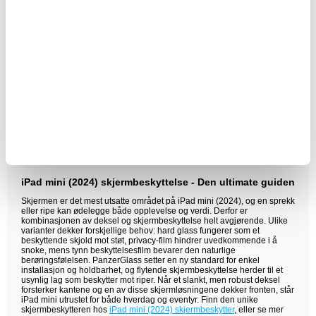
Sjekk
Nettbrett og iPad skjermbeskyttere
.
iPad holder
gir deg fri høydejustering for video­møter, koking eller
tegning, og frigjør hendene. Se
Nettbrett og iPad holder
.
iPad lader
sikrer rask påfyll av strøm med en pålitelig USB‑C-
strømforsyning og kabel. Finn din favoritt hos
iPad lader
.
Stylus pen
gir presisjonsgrep og naturlig pennfølelse for notater
og skisser – ideelt for designere og studenter. Les mer om
Stylus/touch penn
.
AirPods
gir sømløs trådløs lyd til møter, podcaster og serier uten
ledningsrot. Sjekk ut
AirPods
.
Utforsk hele spekteret under
Nettbrett tilbehør
og
iPad tilbehør
– med
vår garanti om konkurransedyktige priser, hurtig levering og
10 000 000+ fornøyde kunder.
iPad mini (2024) skjermbeskyttelse - Den ultimate guiden
Skjermen er det mest utsatte området på iPad mini (2024), og en sprekk
eller ripe kan ødelegge både opplevelse og verdi. Derfor er
kombinasjonen av deksel og skjermbeskyttelse helt avgjørende. Ulike
varianter dekker forskjellige behov: hard glass fungerer som et
beskyttende skjold mot støt, privacy-film hindrer uvedkommende i å
snoke, mens tynn beskyttelsesfilm bevarer den naturlige
berøringsfølelsen. PanzerGlass setter en ny standard for enkel
installasjon og holdbarhet, og flytende skjermbeskyttelse herder til et
usynlig lag som beskytter mot riper. Når et slankt, men robust deksel
forsterker kantene og en av disse skjermløsningene dekker fronten, står
iPad mini utrustet for både hverdag og eventyr. Finn den unike
skjermbeskytteren hos
iPad mini (2024) skjermbeskytter
, eller se mer