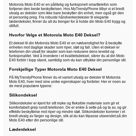
Motorola Moto E40 er en pålitelig og funksjonell smarttelefon som
fortjener den beste beskyttelsen. Hos MyTrendyPhone tilbyr vi et bredt
utvalg av deksler som ikke bare beskytter din enhet, men også gir den
et personlig preg. Fra robuste håndverkerdeksler til elegante
læderdeksler, finner du alt du trenger for å holde din Moto E40 trygg og
stilfull.
Hvorfor Velge et Motorola Moto E40 Deksel?
Et deksel til din Motorola Moto E40 er en nødvendighet for å beskytte
enheten mot daglige skader som riper, støt og fall. Uten et deksel er
telefonen din utsatt for skader som kan redusere dens levetid og
funksjonalitet. Ved å investere i et kvalitetsdeksel, sikrer du at din Moto
E40 forblir i topp stand, samtidig som du kan uttrykke din personlige stil.
Forskjellige Typer Motorola Moto E40 Deksel
På MyTrendyPhone finner du et variert utvalg av deksler til Motorola
Moto E40, hver med sine unike egenskaper og fordeler. Her er noen av
de mest populære typene:
Silikondeksel
Silikondeksler er kjent for sitt myke og fleksible materiale som gir et
komfortabelt grep rundt telefonen. De er enkle å sette på og ta av, og gir
effektiv beskyttelse mot riper og mindre støt. Silikondeksler kommer i et
bredt utvalg av farger og design, slik at du kan tilpasse utseendet på din
Moto E40 etter din personlige stil.
Læderdeksel