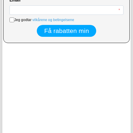
234,00
NOK
1.250,00
NOK
PÅ LAGER
BESTILT FRA LEVERANDØR
LEVERINGSTID: 1-2 ARBEIDSDAGER
FORVENTET PÅ LAGER:
12.8.2026
Oppblåsbar, flytende, vanntett
Vanntett, flytende mobildeksel i klasse
universalveske IPX8 - 7.5"
IPX8 med to oppbevaringsrom - 7.5" -
cyan
KJØP
93,00
NOK
171,00
NOK
PÅ LAGER
PÅ LAGER