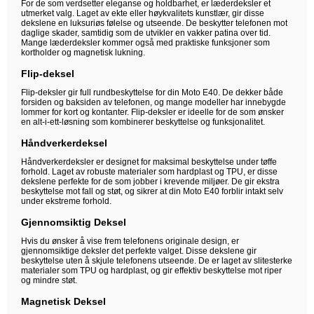
For de som verdsetter eleganse og holdbarhet, er læderdeksler et
utmerket valg. Laget av ekte eller høykvalitets kunstlær, gir disse
dekslene en luksuriøs følelse og utseende. De beskytter telefonen mot
daglige skader, samtidig som de utvikler en vakker patina over tid.
Mange læderdeksler kommer også med praktiske funksjoner som
kortholder og magnetisk lukning.
Flip-deksel
Flip-deksler gir full rundbeskyttelse for din Moto E40. De dekker både
forsiden og baksiden av telefonen, og mange modeller har innebygde
lommer for kort og kontanter. Flip-deksler er ideelle for de som ønsker
en alt-i-ett-løsning som kombinerer beskyttelse og funksjonalitet.
Håndverkerdeksel
Håndverkerdeksler er designet for maksimal beskyttelse under tøffe
forhold. Laget av robuste materialer som hardplast og TPU, er disse
dekslene perfekte for de som jobber i krevende miljøer. De gir ekstra
beskyttelse mot fall og støt, og sikrer at din Moto E40 forblir intakt selv
under ekstreme forhold.
Gjennomsiktig Deksel
Hvis du ønsker å vise frem telefonens originale design, er
gjennomsiktige deksler det perfekte valget. Disse dekslene gir
beskyttelse uten å skjule telefonens utseende. De er laget av slitesterke
materialer som TPU og hardplast, og gir effektiv beskyttelse mot riper
og mindre støt.
Magnetisk Deksel