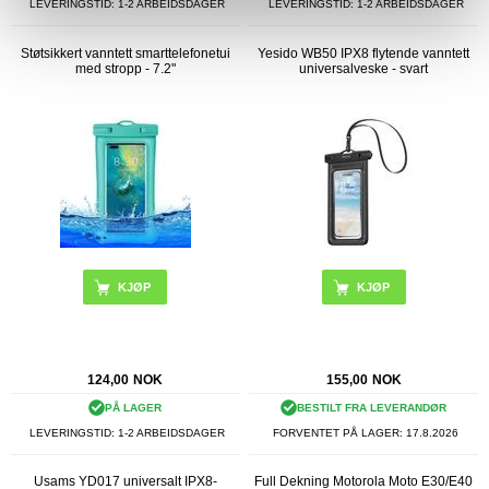
LEVERINGSTID: 1-2 ARBEIDSDAGER
LEVERINGSTID: 1-2 ARBEIDSDAGER
Støtsikkert vanntett smarttelefonetui
Yesido WB50 IPX8 flytende vanntett
med stropp - 7.2"
universalveske - svart
KJØP
124,00
NOK
155,00
NOK
PÅ LAGER
BESTILT FRA LEVERANDØR
LEVERINGSTID: 1-2 ARBEIDSDAGER
FORVENTET PÅ LAGER:
17.8.2026
Usams YD017 universalt IPX8-
Full Dekning Motorola Moto E30/E40