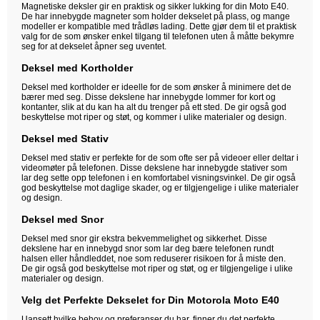
Magnetiske deksler gir en praktisk og sikker lukking for din Moto E40.
De har innebygde magneter som holder dekselet på plass, og mange
modeller er kompatible med trådløs lading. Dette gjør dem til et praktisk
valg for de som ønsker enkel tilgang til telefonen uten å måtte bekymre
seg for at dekselet åpner seg uventet.
Deksel med Kortholder
Deksel med kortholder er ideelle for de som ønsker å minimere det de
bærer med seg. Disse dekslene har innebygde lommer for kort og
kontanter, slik at du kan ha alt du trenger på ett sted. De gir også god
beskyttelse mot riper og støt, og kommer i ulike materialer og design.
Deksel med Stativ
Deksel med stativ er perfekte for de som ofte ser på videoer eller deltar i
videomøter på telefonen. Disse dekslene har innebygde stativer som
lar deg sette opp telefonen i en komfortabel visningsvinkel. De gir også
god beskyttelse mot daglige skader, og er tilgjengelige i ulike materialer
og design.
Deksel med Snor
Deksel med snor gir ekstra bekvemmelighet og sikkerhet. Disse
dekslene har en innebygd snor som lar deg bære telefonen rundt
halsen eller håndleddet, noe som reduserer risikoen for å miste den.
De gir også god beskyttelse mot riper og støt, og er tilgjengelige i ulike
materialer og design.
Velg det Perfekte Dekselet for Din Motorola Moto E40
Uansett hvilke behov og preferanser du har, finner du det perfekte