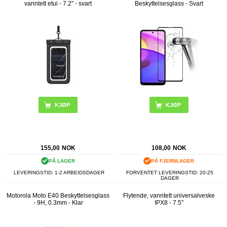
vanntett etui - 7.2" - svart
Beskyttelsesglass - Svart
155,00
NOK
108,00
NOK
PÅ LAGER
PÅ FJERNLAGER
LEVERINGSTID: 1-2 ARBEIDSDAGER
FORVENTET LEVERINGSTID: 20-25
DAGER
Motorola Moto E40 Beskyttelsesglass
Flytende, vanntett universalveske
- 9H, 0.3mm - Klar
IPX8 - 7.5"