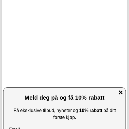
218,00
NOK
155,00
NOK
PÅ LAGER
PÅ LAGER
LEVERINGSTID: 1-2 ARBEIDSDAGER
LEVERINGSTID: 1-2 ARBEIDSDAGER
MTB Universell Vanntett Sykkelveske -
Sea Frogs SF-PH-01-PRO Universal
6.7" - Svart
vanntett telefonveske - 40m, IPX8 -
Svart