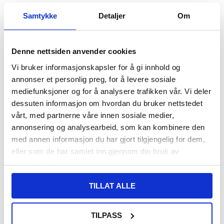
Samtykke
Detaljer
Om
155,00
NOK
155,00
NOK
PÅ LAGER
PÅ LAGER
Denne nettsiden anvender cookies
LEVERINGSTID: 1-2 ARBEIDSDAGER
LEVERINGSTID: 1-2 ARBEIDSDAGER
Vi bruker informasjonskapsler for å gi innhold og
Vanntett flytende etui (IP68) til
6,3-6,9-tommers universalveske i PU-
annonser et personlig preg, for å levere sosiale
svømming, dykking og surfing - svart
skinn med belteklips for menn,
mediefunksjoner og for å analysere trafikken vår. Vi deler
størrelse: 17,5 x 8,7 x 1,8 cm
dessuten informasjon om hvordan du bruker nettstedet
vårt, med partnerne våre innen sosiale medier,
annonsering og analysearbeid, som kan kombinere den
med annen informasjon du har gjort tilgjengelig for dem,
eller som de har samlet inn gjennom din bruk av
tjenestene deres.
TILLAT ALLE
TILPASS