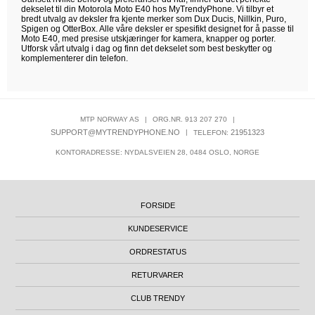
dekselet til din Motorola Moto E40 hos MyTrendyPhone. Vi tilbyr et
bredt utvalg av deksler fra kjente merker som Dux Ducis, Nillkin, Puro,
Spigen og OtterBox. Alle våre deksler er spesifikt designet for å passe til
Moto E40, med presise utskjæringer for kamera, knapper og porter.
Utforsk vårt utvalg i dag og finn det dekselet som best beskytter og
komplementerer din telefon.
MTP NORWAY AS
|
ORG.NR. 913 207 270
|
SUPPORT@MYTRENDYPHONE.NO
|
21951323
TELEFON:
KONTORADRESSE: NYDALSVEIEN 28, 0484 OSLO, NORGE
FORSIDE
KUNDESERVICE
ORDRESTATUS
RETURVARER
CLUB TRENDY