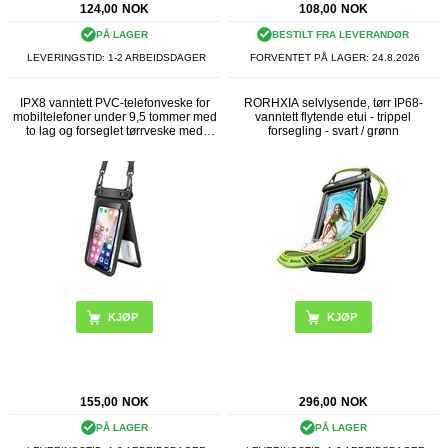
124,00
NOK
108,00
NOK
PÅ LAGER
BESTILT FRA LEVERANDØR
LEVERINGSTID: 1-2 ARBEIDSDAGER
FORVENTET PÅ LAGER:
24.8.2026
IPX8 vanntett PVC-telefonveske for
RORHXIA selvlysende, tørr IP68-
mobiltelefoner under 9,5 tommer med
vanntett flytende etui - trippel
to lag og forseglet tørrveske med
forsegling - svart / grønn
stropp - svart
155,00
NOK
296,00
NOK
PÅ LAGER
PÅ LAGER