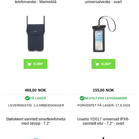
telefonveske - Marineblå
universalveske - svart
468,00
NOK
155,00
NOK
PÅ LAGER
BESTILT FRA LEVERANDØR
LEVERINGSTID: 1-2 ARBEIDSDAGER
FORVENTET PÅ LAGER:
17.8.2026
Støtsikkert vanntett smarttelefonetui
Usams YD017 universalt IPX8-
med stropp - 7.2"
vanntett etui - 7.2" - svart