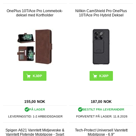
OnePlus 10T/Ace Pro Lommebok-
Nillkin CamShield Pro OnePlus
deksel med Kortholder
10T/Ace Pro Hybrid Deksel
KJØP
KJØP
155,00
NOK
187,00
NOK
PÅ LAGER
BESTILT FRA LEVERANDØR
LEVERINGSTID: 1-2 ARBEIDSDAGER
FORVENTET PÅ LAGER:
11.8.2026
Spigen A621 Vanntett Midjeveske &
Tech-Protect Universell Vanntett
Vanntett Flytende Mobilpose - Svart
Mobilpose - 6.9"