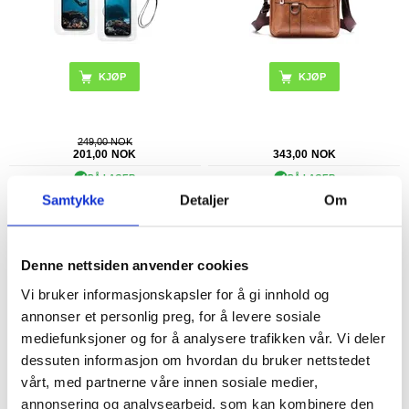
KJØP
249,00 NOK
201,00
NOK
343,00
NOK
PÅ LAGER
PÅ LAGER
Samtykke
Detaljer
Om
LEVERINGSTID: 1-2 ARBEIDSDAGER
LEVERINGSTID: 1-2 ARBEIDSDAGER
Universell Vanntett Deksel med Snor -
Tech-Protect Universal Vanntett
6.7"
Mobilpose til Dykking - 6.7"
Denne nettsiden anvender cookies
Vi bruker informasjonskapsler for å gi innhold og
annonser et personlig preg, for å levere sosiale
mediefunksjoner og for å analysere trafikken vår. Vi deler
dessuten informasjon om hvordan du bruker nettstedet
vårt, med partnerne våre innen sosiale medier,
annonsering og analysearbeid, som kan kombinere den