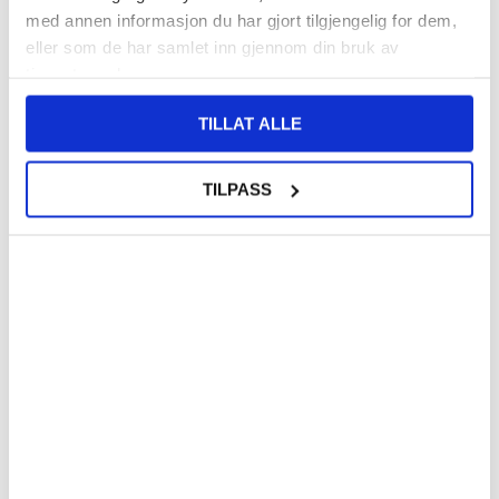
med annen informasjon du har gjort tilgjengelig for dem,
KJØP
KJØP
eller som de har samlet inn gjennom din bruk av
tjenestene deres.
531,00 NOK
TILLAT ALLE
187,00
NOK
468,00
NOK
PÅ LAGER
PÅ LAGER
LEVERINGSTID: 1-2 ARBEIDSDAGER
LEVERINGSTID: 1-2 ARBEIDSDAGER
TILPASS
Elegant Universell Smarttelefon
Tech-Protect SM65 universelt
Mobilfutteral - 6.7-6.9" - Svart
mobiletui - 6"-6,9" - svart