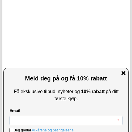
108,00
NOK
171,00
NOK
PÅ LAGER
PÅ LAGER
LEVERINGSTID: 1-2 ARBEIDSDAGER
LEVERINGSTID: 1-2 ARBEIDSDAGER
Tech-Protect UWC7 universelt,
Universell Løpearmbånd for
vanntett, flytende etui til 6.9" - svart
Håndleddet Lommebok - Svart