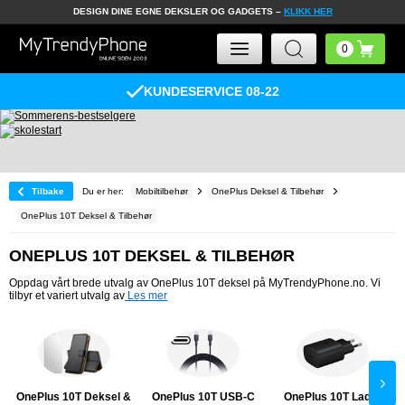
DESIGN DINE EGNE DEKSLER OG GADGETS –
KLIKK HER
KUNDESERVICE 08-22
Tilbake
Du er her:
Mobiltilbehør
OnePlus Deksel & Tilbehør
OnePlus 10T Deksel & Tilbehør
ONEPLUS 10T DEKSEL & TILBEHØR
Oppdag vårt brede utvalg av OnePlus 10T deksel på MyTrendyPhone.no. Vi
tilbyr et variert utvalg av
Les mer
OnePlus 10T Deksel &
OnePlus 10T USB-C
OnePlus 10T Lader