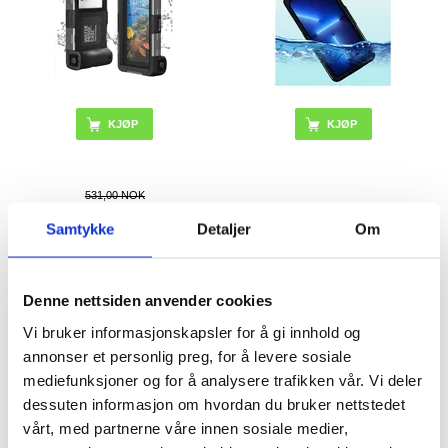
KJØP
KJØP
531,00 NOK
468,00
NOK
187,00
NOK
Samtykke
Detaljer
Om
PÅ LAGER
PÅ LAGER
LEVERINGSTID: 1-2 ARBEIDSDAGER
LEVERINGSTID: 1-2 ARBEIDSDAGER
Denne nettsiden anvender cookies
Spigen A703 Dynamic Shield
Tech-Protect SM65 universelt
Sportsarmbånd - 6.9" - Svart
mobiletui - 6"-6,9" - svart
Vi bruker informasjonskapsler for å gi innhold og
annonser et personlig preg, for å levere sosiale
mediefunksjoner og for å analysere trafikken vår. Vi deler
dessuten informasjon om hvordan du bruker nettstedet
vårt, med partnerne våre innen sosiale medier,