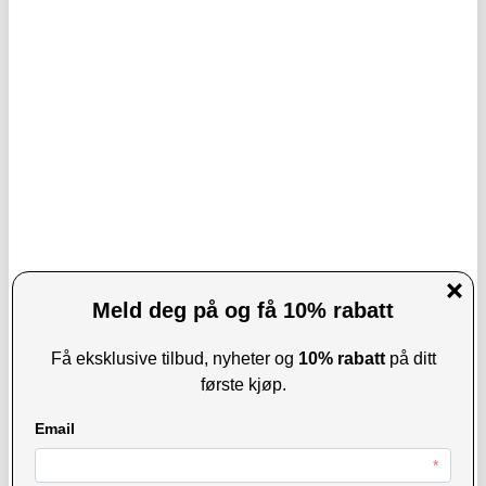
171,00
NOK
108,00
NOK
PÅ LAGER
PÅ LAGER
LEVERINGSTID: 1-2 ARBEIDSDAGER
LEVERINGSTID: 1-2 ARBEIDSDAGER
Tech-Protect IPX8 Pro universelt
Universell Mobilfutteral med Belteklips
vanntett dykkerovertrekk 4.7-6.9" -
- 6.7in - Svart
svart / grå