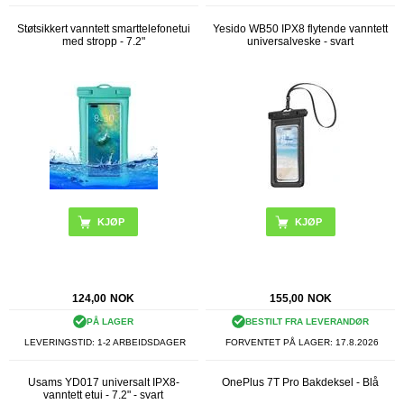
Støtsikkert vanntett smarttelefonetui
Yesido WB50 IPX8 flytende vanntett
med stropp - 7.2"
universalveske - svart
KJØP
124,00
NOK
155,00
NOK
PÅ LAGER
BESTILT FRA LEVERANDØR
LEVERINGSTID: 1-2 ARBEIDSDAGER
FORVENTET PÅ LAGER:
17.8.2026
Usams YD017 universalt IPX8-
OnePlus 7T Pro Bakdeksel - Blå
vanntett etui - 7.2" - svart