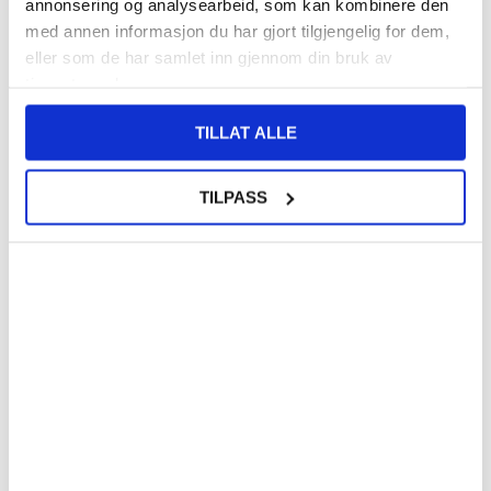
annonsering og analysearbeid, som kan kombinere den
med annen informasjon du har gjort tilgjengelig for dem,
eller som de har samlet inn gjennom din bruk av
tjenestene deres.
TILLAT ALLE
265,00
NOK
151,00
NOK
TILPASS
PÅ LAGER
PÅ LAGER
LEVERINGSTID: 1-2 ARBEIDSDAGER
LEVERINGSTID: 1-2 ARBEIDSDAGER
Universal IP68 vanntett etui /
Elegant Universell Smarttelefon
undervannsdeksel - 6.9"
Mobilfutteral - 6.7-6.9" - Svart