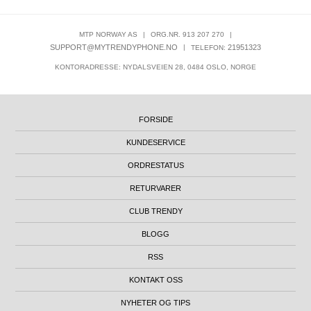
MTP NORWAY AS
|
ORG.NR. 913 207 270
|
SUPPORT@MYTRENDYPHONE.NO
|
21951323
TELEFON:
KONTORADRESSE: NYDALSVEIEN 28, 0484 OSLO, NORGE
FORSIDE
KUNDESERVICE
ORDRESTATUS
RETURVARER
CLUB TRENDY
BLOGG
RSS
KONTAKT OSS
NYHETER OG TIPS