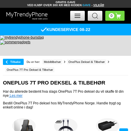
GRATIS GAVE
VED KJØP OVER 300 KR MED KODEN
GAVE
-
VILKÅR
KUNDESERVICE 08-22
Tilbake
Du er her:
Mobiltilbehør
OnePlus Deksel & Tilbehør
OnePlus 7T Pro Deksel & Tilbehør
ONEPLUS 7T PRO DEKSEL & TILBEHØR
Har du allerede bestemt hva slags OnePlus 7T Pro deksel du vil skaffe til din
nye
Les mer
Bestill OnePlus 7T Pro deksel hos MyTrendyPhone Norge. Handle trygt og
enkelt online i dag!