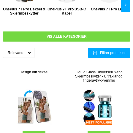
OnePlus 7T Pro Deksel &
OnePlus 7T Pro USB-C
OnePlus 7T Pro Lader
Skjermbeskytter
Kabel
VIS ALLE KATEGORIER
Filtrer produkter
Design ditt deksel
Liquid Glass Universell Nano
Skjermbeskytter - Ultraklar og
fingeravtrykkvennlig