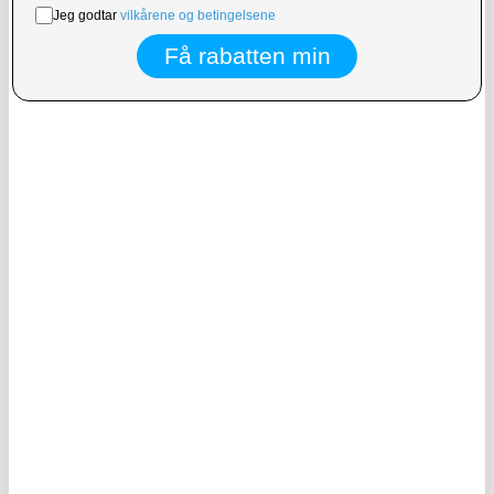
562,00 NOK
528,00
NOK
155,00
NOK
PÅ LAGER
PÅ LAGER
LEVERINGSTID: 1-2 ARBEIDSDAGER
LEVERINGSTID: 1-2 ARBEIDSDAGER
Vanntett, flytende mobildeksel i klasse
FA-007 Bærbar skjermrenser for
IPX8 med to oppbevaringsrom - 7.5" -
berøringsskjerm med tåkespray for
rosa
mobiltelefoner, nettbrett og bærbare
datamaskiner (uten væske)