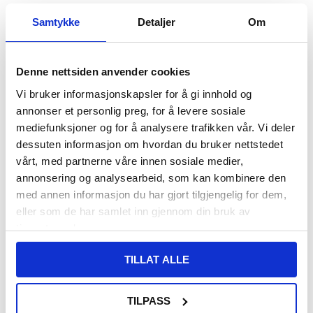
Samtykke
Detaljer
Om
140,00 NOK
421,00 NOK
97,00
NOK
404,00
NOK
PÅ LAGER
PÅ LAGER
Denne nettsiden anvender cookies
LEVERINGSTID: 1-2 ARBEIDSDAGER
LEVERINGSTID: 1-2 ARBEIDSDAGER
Vi bruker informasjonskapsler for å gi innhold og
Spigen A601 Universell Vanntett
Weixier Vintage Series Universell
annonser et personlig preg, for å levere sosiale
Mobilpose - 6.8" - 2 Stk. - Svart / Klar
Skulderveske
mediefunksjoner og for å analysere trafikken vår. Vi deler
dessuten informasjon om hvordan du bruker nettstedet
vårt, med partnerne våre innen sosiale medier,
annonsering og analysearbeid, som kan kombinere den
med annen informasjon du har gjort tilgjengelig for dem,
eller som de har samlet inn gjennom din bruk av
tjenestene deres.
KJØP
TILLAT ALLE
TILPASS
249,00 NOK