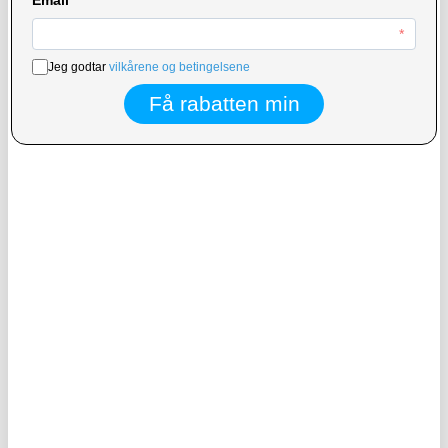
108,00
NOK
218,00
NOK
PÅ LAGER
PÅ LAGER
LEVERINGSTID: 1-2 ARBEIDSDAGER
LEVERINGSTID: 1-2 ARBEIDSDAGER
Vanntett, flytende mobildeksel i klasse
Oppblåsbar, flytende, vanntett
IPX8 med to oppbevaringsrom - 7.5" -
universalveske IPX8 - 7.5"
cyan
KJØP
171,00
NOK
93,00
NOK
PÅ LAGER
PÅ LAGER