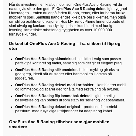
Når du investerer i en kraftig mobil som OnePlus Ace 5 Racing, vil du
naturligvis sikre den godt. Et
OnePlus Ace 5 Racing deksel
gir trygghet
i hverdagen – enten du er på farten til jobb, trener, eller lar barna bruke
mobilen til spill. Samtidig handler det ikke bare om sikkerhet, men også
om stil og praktiske funksjoner. Hos MyTrendyPhone finner du både et
stort utvalg og konkurrencedyktige priser, kombinert med hurtig
levering, fantastiske rabatter og tryggheten av over 10.000.000
fornøyde kunder.
Deksel til OnePlus Ace 5 Racing – fra silikon til flip og
etui
OnePlus Ace 5 Racing skinndeksel
– et tidløst valg som passer
perfekt på kontoret og møter, samtidig som det gir et elegant preg.
OnePlus Ace 5 Racing silikonedeksel
– lett, mykt og gir ekstra
godt grep, ideelt når du trener eller har mobilen i lomma på
joggeturen.
OnePlus Ace 5 Racing deksel med kortholder
– kombinerer mobil
og lommebok, og sparer deg for å ta med ekstra ting på byturer.
OnePlus Ace 5 Racing flip lommebok deksel
– gir helhetlig
beskyttelse og kan brettes ut som stativ for serier og videosamtaler.
OnePlus Ace 5 Racing deksel original
– produsert for perfekt
passform, med nøyaktige utskjæringer for adapter og kabel.
OnePlus Ace 5 Racing tilbehør som gjør mobilen
smartere