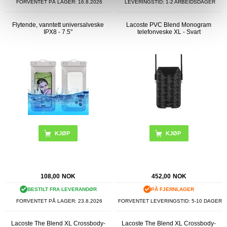
FORVENTET PÅ LAGER:
16.8.2026
LEVERINGSTID: 1-2 ARBEIDSDAGER
Flytende, vanntett universalveske
Lacoste PVC Blend Monogram
IPX8 - 7.5"
telefonveske XL - Svart
KJØP
108,00
NOK
452,00
NOK
BESTILT FRA LEVERANDØR
PÅ FJERNLAGER
FORVENTET PÅ LAGER:
23.8.2026
FORVENTET LEVERINGSTID: 5-10 DAGER
Lacoste The Blend XL Crossbody-
Lacoste The Blend XL Crossbody-