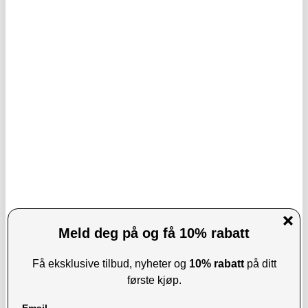
108,00
NOK
171,00
NOK
PÅ LAGER
PÅ LAGER
LEVERINGSTID: 1-2 ARBEIDSDAGER
LEVERINGSTID: 1-2 ARBEIDSDAGER
FA-007 Bærbar skjermrenser for
Kontakt Chemie Våtservietter til
berøringsskjerm med tåkespray for
Skjermrensing - 100 stk.
mobiltelefoner, nettbrett og bærbare
datamaskiner (uten væske)
KJØP