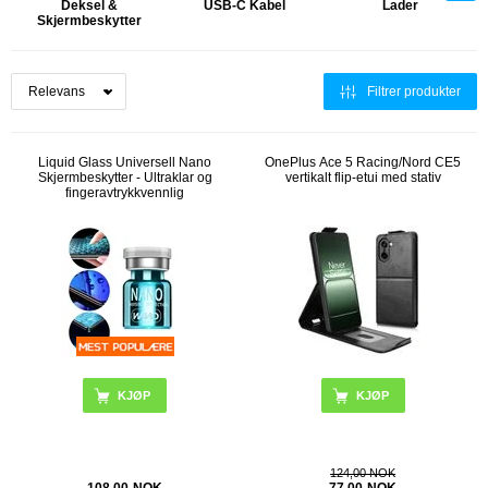
Deksel &
USB-C Kabel
Lader
Skjermbeskytter
Filtrer produkter
Liquid Glass Universell Nano
OnePlus Ace 5 Racing/Nord CE5
Skjermbeskytter - Ultraklar og
vertikalt flip-etui med stativ
fingeravtrykkvennlig
KJØP
124,00 NOK