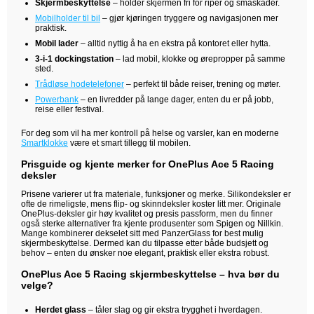
Skjermbeskyttelse
– holder skjermen fri for riper og småskader.
Mobilholder til bil
– gjør kjøringen tryggere og navigasjonen mer
praktisk.
Mobil lader
– alltid nyttig å ha en ekstra på kontoret eller hytta.
3-i-1 dockingstation
– lad mobil, klokke og ørepropper på samme
sted.
Trådløse hodetelefoner
– perfekt til både reiser, trening og møter.
Powerbank
– en livredder på lange dager, enten du er på jobb,
reise eller festival.
For deg som vil ha mer kontroll på helse og varsler, kan en moderne
Smartklokke
være et smart tillegg til mobilen.
Prisguide og kjente merker for OnePlus Ace 5 Racing
deksler
Prisene varierer ut fra materiale, funksjoner og merke. Silikondeksler er
ofte de rimeligste, mens flip- og skinndeksler koster litt mer. Originale
OnePlus-deksler gir høy kvalitet og presis passform, men du finner
også sterke alternativer fra kjente produsenter som Spigen og Nillkin.
Mange kombinerer dekselet sitt med PanzerGlass for best mulig
skjermbeskyttelse. Dermed kan du tilpasse etter både budsjett og
behov – enten du ønsker noe elegant, praktisk eller ekstra robust.
OnePlus Ace 5 Racing skjermbeskyttelse – hva bør du
velge?
Herdet glass
– tåler slag og gir ekstra trygghet i hverdagen.