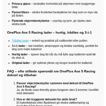
Privacy-glass
– beskytter innholdet på skjermen mot nysgjerrige
blikk.
PanzerGlass
– ekstra forsterket beskyttelse for deg som er mye ute
på farten.
Flytende skjermbeskyttelse
– usynlig og tynn, gir styrke uten
ekstra bulk.
OnePlus Ace 5 Racing lader – hurtig, trådløs og 3-i-1
Trådløs lader
– enkelt og praktisk på nattbordet eller pulten.
3-i-1 lader
– lad mobilen, ørepropper og klokke samtidig, perfekt for
deg som hater kabelrot.
Hurtig lader
– sparer deg tid når du må fylle opp batteriet raskt før
du skal ut.
Original lader
– gir optimal ytelse og lengre levetid for batteriet.
FAQ – ofte stillede spørsmål om OnePlus Ace 5 Racing
deksel og tilbehør
Passer skjermbeskytter sammen med deksel til OnePlus
Ace 5 Racing?
Ja, de fleste case-friendly glass fungerer uten å komme i konflikt
med dekselet.
Hva er det tryggeste dekselet for aktiv bruk?
Et hybriddeksel eller flipdeksel gir ekstra støtdemping og
beskytter både foran og bak.