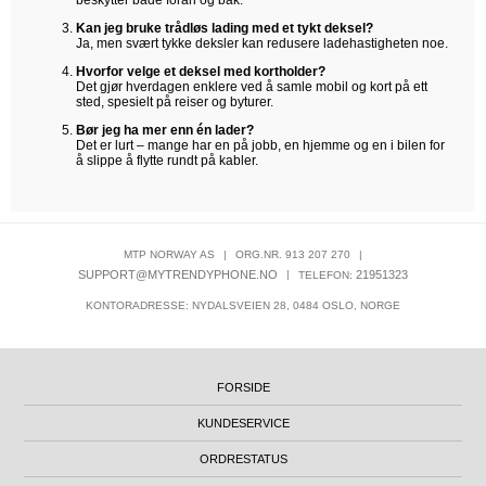
Kan jeg bruke trådløs lading med et tykt deksel?
Ja, men svært tykke deksler kan redusere ladehastigheten noe.
Hvorfor velge et deksel med kortholder?
Det gjør hverdagen enklere ved å samle mobil og kort på ett
sted, spesielt på reiser og byturer.
Bør jeg ha mer enn én lader?
Det er lurt – mange har en på jobb, en hjemme og en i bilen for
å slippe å flytte rundt på kabler.
MTP NORWAY AS
|
ORG.NR. 913 207 270
|
SUPPORT@MYTRENDYPHONE.NO
|
21951323
TELEFON:
KONTORADRESSE: NYDALSVEIEN 28, 0484 OSLO, NORGE
FORSIDE
KUNDESERVICE
ORDRESTATUS