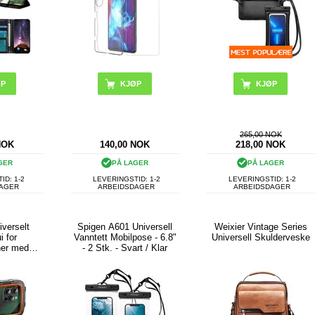
ØP
265,00 NOK
NOK
140,00
NOK
218,00
NOK
GER
PÅ LAGER
PÅ LAGER
ID: 1-2
LEVERINGSTID: 1-2
LEVERINGSTID: 1-2
DAGER
ARBEIDSDAGER
ARBEIDSDAGER
verselt
Spigen A601 Universell
Weixier Vintage Series
i for
Vanntett Mobilpose - 6.8"
Universell Skulderveske
ner med
- 2 Stk. - Svart / Klar
mpatible
- svart