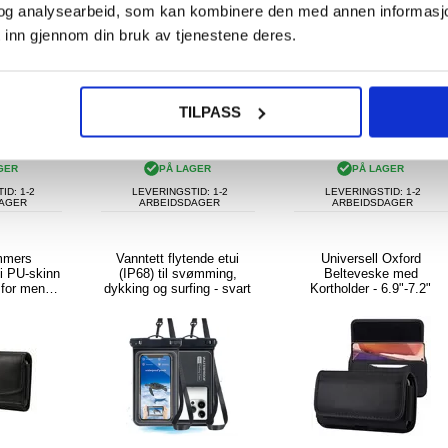
og analysearbeid, som kan kombinere den med annen informasjon d
 inn gjennom din bruk av tjenestene deres.
KJØP
TILPASS
NOK
151,00
NOK
155,00
NOK
GER
PÅ LAGER
PÅ LAGER
ID: 1-2
LEVERINGSTID: 1-2
LEVERINGSTID: 1-2
DAGER
ARBEIDSDAGER
ARBEIDSDAGER
ommers
Vanntett flytende etui
Universell Oxford
 i PU-skinn
(IP68) til svømming,
Belteveske med
 for menn,
dykking og surfing - svart
Kortholder - 6.9"-7.2"
x 8,7 x 1,8