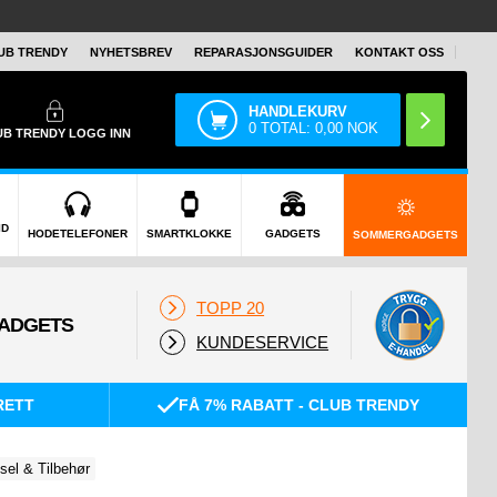
UB TRENDY
NYHETSBREV
REPARASJONSGUIDER
KONTAKT OSS
HANDLEKURV
0
TOTAL:
0,00
NOK
UB TRENDY
LOGG INN
ID
HODETELEFONER
SMARTKLOKKE
GADGETS
SOMMERGADGETS
TOPP 20
KUNDESERVICE
RETT
FÅ 7% RABATT - CLUB TRENDY
sel & Tilbehør