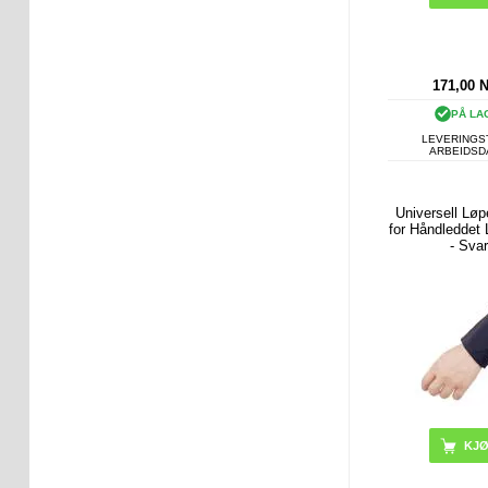
171,00
PÅ LA
LEVERINGST
ARBEIDS
Universell Lø
for Håndledde
- Svar