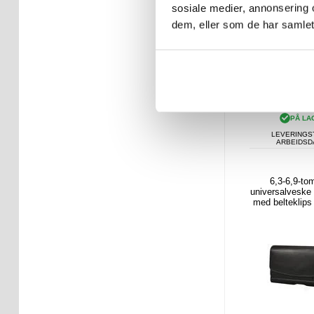
sosiale medier, annonsering 
dem, eller som de har samlet
265,00
PÅ LA
LEVERINGST
ARBEIDS
6,3-6,9-t
universalveske
med belteklips
størrelse: 17,5 
cm