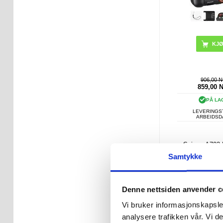
906,00 
859,00
PÅ LA
LEVERINGST
ARBEIDS
Spigen A703
Shield Sports
Samtykke
6.9" - S
Denne nettsiden anvender c
Vi bruker informasjonskapsler
analysere trafikken vår. Vi 