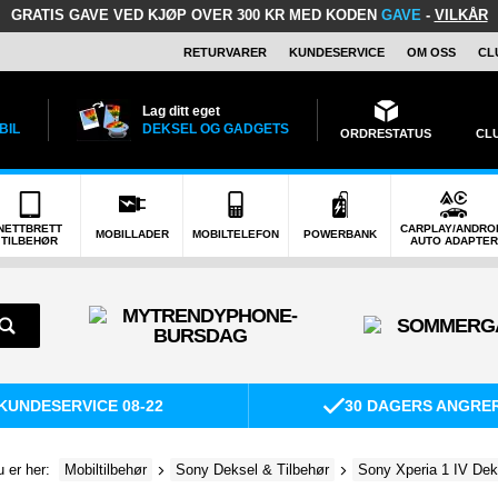
GRATIS GAVE
VED KJØP OVER 300 KR MED KODEN
GAVE
-
VILKÅR
RETURVARER
KUNDESERVICE
OM OSS
CL
Lag ditt eget
BIL
DEKSEL OG GADGETS
ORDRESTATUS
CL
NETTBRETT
CARPLAY/ANDRO
MOBILLADER
MOBILTELEFON
POWERBANK
TILBEHØR
AUTO ADAPTER
KUNDESERVICE 08-22
30 DAGERS ANGRE
 er her:
Mobiltilbehør
Sony Deksel & Tilbehør
Sony Xperia 1 IV Dek