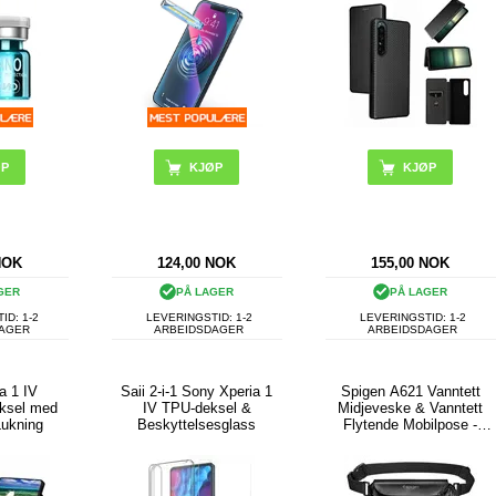
KJØP
NOK
124,00
NOK
155,00
NOK
GER
PÅ LAGER
PÅ LAGER
ID: 1-2
LEVERINGSTID: 1-2
LEVERINGSTID: 1-2
DAGER
ARBEIDSDAGER
ARBEIDSDAGER
a 1 IV
Saii 2-i-1 Sony Xperia 1
Spigen A621 Vanntett
ksel med
IV TPU-deksel &
Midjeveske & Vanntett
Lukning
Beskyttelsesglass
Flytende Mobilpose -
Svart