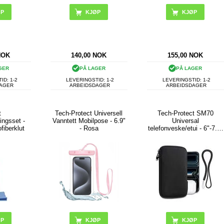
KJØP
NOK
140,00
NOK
155,00
NOK
GER
PÅ LAGER
PÅ LAGER
ID: 1-2
LEVERINGSTID: 1-2
LEVERINGSTID: 1-2
DAGER
ARBEIDSDAGER
ARBEIDSDAGER
t
Tech-Protect Universell
Tech-Protect SM70
ingsset -
Vanntett Mobilpose - 6.9"
Universal
fiberklut
- Rosa
telefonveske/etui - 6"-7.2"
- Svart