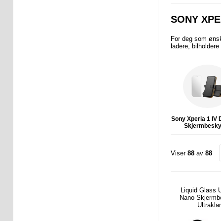
SONY XPE
For deg som ønsk
ladere, bilholder
Sony Xperia 1 IV
Skjermbesky
Viser
88
av
88
Liquid Glass U
Nano Skjermbe
Ultrakla
fingeravtryk