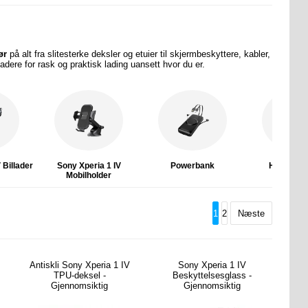
ør
på alt
fra slitesterke deksler og etuier til skjermbeskyttere, kabler,
dere for rask og praktisk lading uansett hvor du er.
 Billader
Sony Xperia 1 IV
Powerbank
Hodetelef
Mobilholder
1
2
Næste
Antiskli Sony Xperia 1 IV
Sony Xperia 1 IV
TPU-deksel -
Beskyttelsesglass -
Gjennomsiktig
Gjennomsiktig