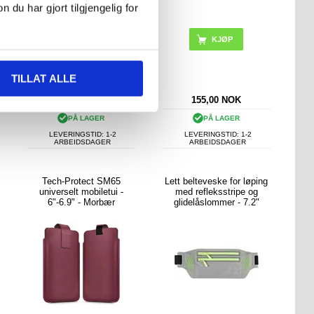
u har gjort tilgjengelig for
TILLAT ALLE
108,00
NOK
155,00
NOK
PÅ LAGER
PÅ LAGER
LEVERINGSTID: 1-2
LEVERINGSTID: 1-2
ARBEIDSDAGER
ARBEIDSDAGER
Tech-Protect SM65
Lett belteveske for løping
universelt mobiletui -
med refleksstripe og
6"-6.9" - Morbær
glidelåslommer - 7.2"