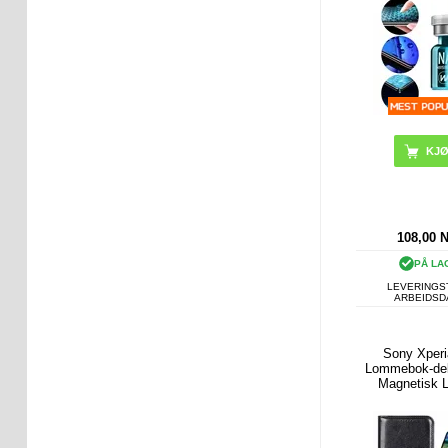
108,00
PÅ LA
LEVERINGST
ARBEIDS
Sony Xperi
Lommebok-de
Magnetisk 