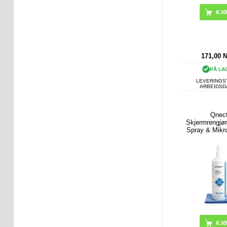
171,00
PÅ LA
LEVERINGST
ARBEIDS
Qnec
Skjermrengjør
Spray & Mikro