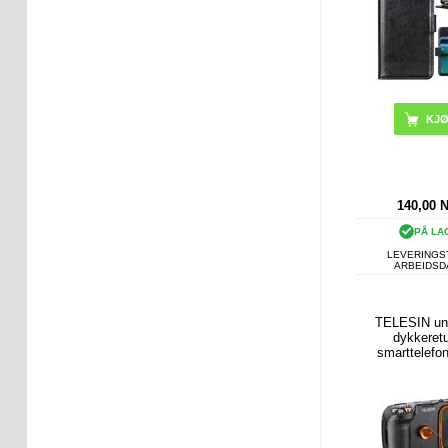
KJ
140,00
PÅ LA
LEVERINGST
ARBEIDS
TELESIN uni
dykkeretu
smarttelefo
Bluetooth-ko
kontroller 