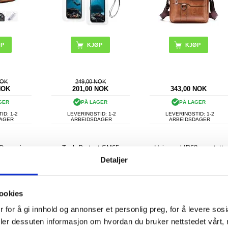
KJØP
NOK
249,00 NOK
NOK
201,00
NOK
343,00
NOK
GER
PÅ LAGER
PÅ LAGER
ID: 1-2
LEVERINGSTID: 1-2
LEVERINGSTID: 1-2
DAGER
ARBEIDSDAGER
ARBEIDSDAGER
 Dynamic
Tech-Protect SM65
Universal IP68 vanntett
armbånd -
universelt mobiletui -
etui / undervannsdeksel -
Detaljer
vart
6"-6,9" - svart
6.9"
ookies
 for å gi innhold og annonser et personlig preg, for å levere sos
deler dessuten informasjon om hvordan du bruker nettstedet vårt,