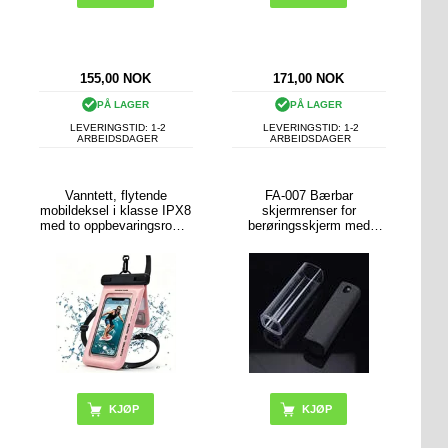
155,00
NOK
171,00
NOK
PÅ LAGER
PÅ LAGER
LEVERINGSTID: 1-2
LEVERINGSTID: 1-2
ARBEIDSDAGER
ARBEIDSDAGER
Vanntett, flytende
FA-007 Bærbar
mobildeksel i klasse IPX8
skjermrenser for
med to oppbevaringsrom -
berøringsskjerm med
7.5" - rosa
tåkespray for
mobiltelefoner, nettbrett
og bærbare datamaskiner
(uten væske)
KJØP