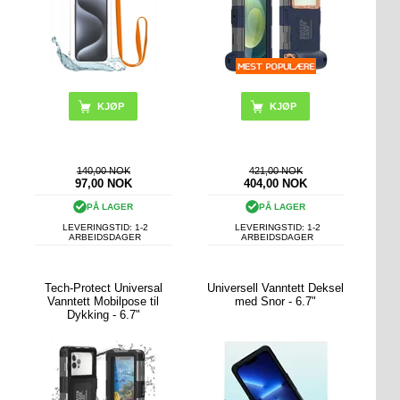
KJØP
140,00 NOK
421,00 NOK
97,00
NOK
404,00
NOK
PÅ LAGER
PÅ LAGER
LEVERINGSTID: 1-2
LEVERINGSTID: 1-2
ARBEIDSDAGER
ARBEIDSDAGER
Tech-Protect Universal
Universell Vanntett Deksel
Vanntett Mobilpose til
med Snor - 6.7"
Dykking - 6.7"