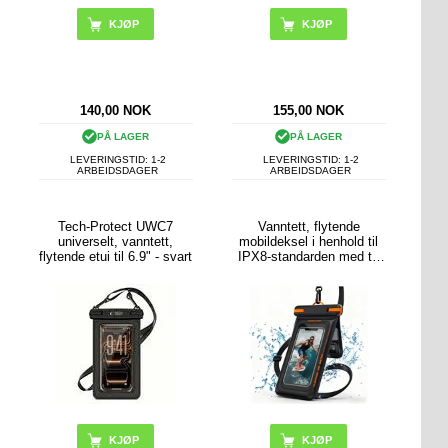
KJØP
140,00
NOK
155,00
NOK
PÅ LAGER
PÅ LAGER
LEVERINGSTID: 1-2
LEVERINGSTID: 1-2
ARBEIDSDAGER
ARBEIDSDAGER
Tech-Protect UWC7
Vanntett, flytende
universelt, vanntett,
mobildeksel i henhold til
flytende etui til 6.9" - svart
IPX8-standarden med to
oppbevaringsrom - 7.5" -
svart