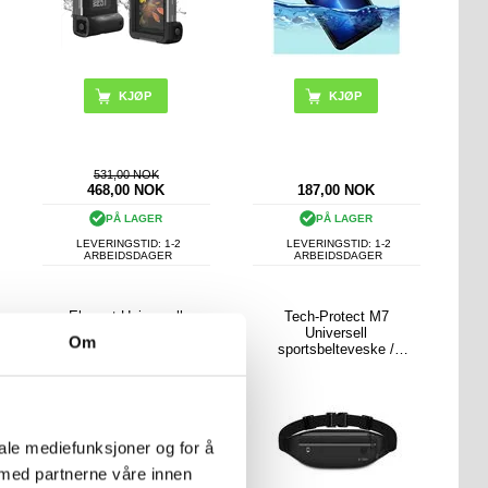
KJØP
KJØP
531,00 NOK
468,00
NOK
187,00
NOK
PÅ LAGER
PÅ LAGER
LEVERINGSTID: 1-2
LEVERINGSTID: 1-2
ARBEIDSDAGER
ARBEIDSDAGER
Elegant Universell
Tech-Protect M7
Smarttelefon Mobilfutteral
Universell
Om
- 6.7-6.9" - Svart
sportsbelteveske /
løpebelte - svart
iale mediefunksjoner og for å
 med partnerne våre innen